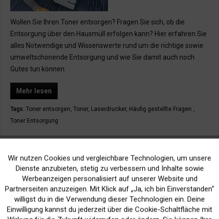
Wollen Sie Ihren Toner entsorgen? Fragen Sie sich, ob die
Entsorgung über den Hausmüll erfolgen kann? Hier erfahren Sie
alles Notwendige und Wissenswerte rund um die richtige sowie
umweltschonende Entsorgung und wie Sie damit auch noch
Gutes tun können.
Mehr lesen
Tags:
Toner entsorgen
,
Toner
,
Laserdrucker
,
Häufig gestellte Fragen
,
Toner Entsorgung
Der (schematische) Aufbau und die Funktion eines
Wir nutzen Cookies und vergleichbare Technologien, um unsere
Aktiv
Funktionale
Laserdruckers - einfach erklärt: Erfahren Sie alles
Dienste anzubieten, stetig zu verbessern und Inhalte sowie
über die Geschichte und Funktionsweise eines
Werbeanzeigen personalisiert auf unserer Website und
Inaktiv
Marketing
Partnerseiten anzuzeigen. Mit Klick auf „Ja, ich bin Einverstanden“
Laserstrahldruckers!
willigst du in die Verwendung dieser Technologien ein. Deine
Von: Laymann
12.08.20 08:30
0 Kommentare
Einwilligung kannst du jederzeit über die Cookie-Schaltfläche mit
Inaktiv
Tracking