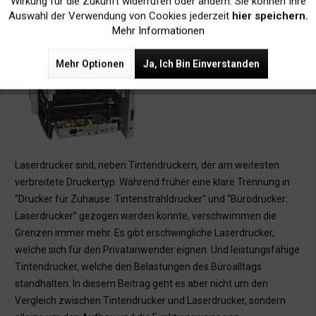
Wirkung für die Zukunft widerrufen oder ändern. Sie können Ihre
Auswahl der Verwendung von Cookies jederzeit
hier speichern.
Mehr Informationen
Mehr Optionen
Ja, Ich Bin Einverstanden
Laserdrucker sind, neben Tintendruckern, der am weitesten
verbreitete Druckertyp. Während früher eine klare Trennung in
“Drucker für Zuhause: Tintenstrahldrucker” und “Bürodrucker:
Laserdrucker” gezogen werden konnte, verschwimmen die
Grenzen immer mehr. Es gibt erschwingliche Laserdrucker,
welche sich für den Privatanwender eignen. Und leistungsfähige
Tintendrucker, welche den Belastungen des Büroalltags
standhalten. In diesem Beitrag geht es aber nicht um den
Vergleich zwischen Tintendrucker und Laserdrucker, sondern