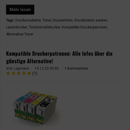
Mehr lesen
Tags:
Druckerzubehör
,
Toner
,
Druckertinte
,
Druckkosten senken
,
Laserdrucker
,
Tintenstrahldrucker
,
Kompatible Druckerpatronen
,
Alternative Toner
Kompatible Druckerpatronen: Alle Infos über die
günstige Alternative!
Von: Laymann
19.12.23 09:00
1 Kommentare
(
1
)