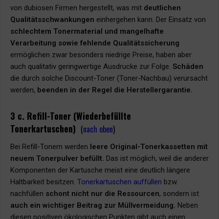
von dubiosen Firmen hergestellt, was mit
deutlichen
Qualitätsschwankungen
einhergehen kann. Der Einsatz von
schlechtem Tonermaterial und
mangelhafte
Verarbeitung sowie fehlende Qualitätssicherung
ermöglichen zwar besonders niedrige Preise, haben aber
auch qualitativ geringwertige Ausdrucke zur Folge.
Schäden
die durch solche Discount-Toner (Toner-Nachbau) verursacht
werden,
beenden in der Regel die Herstellergarantie.
3 c. Refill-Toner (Wiederbefüllte
Tonerkartuschen)
(
nach oben
)
Bei Refill-Tonern werden
leere Original-Tonerkassetten mit
neuem Tonerpulver befüllt.
Das ist möglich, weil die anderer
Komponenten der Kartusche meist eine deutlich längere
Haltbarkeit besitzen.
Tonerkartuschen auffüllen
bzw.
nachfüllen
schont nicht nur die Ressourcen
, sondern ist
auch ein wichtiger Beitrag zur Müllvermeidung.
Neben
diesen positiven ökologischen Punkten gibt auch einen