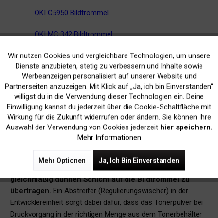
OKI C5950 Bildtrommel
OKI MC 342 Bildtrommel
Bildtrommel OKI C-5600
Wir nutzen Cookies und vergleichbare Technologien, um unsere
Aktiv
Funktionale
Dienste anzubieten, stetig zu verbessern und Inhalte sowie
Werbeanzeigen personalisiert auf unserer Website und
2 c. Entwicklereinheit
(
nach oben
)
Inaktiv
Marketing
Partnerseiten anzuzeigen. Mit Klick auf „Ja, ich bin Einverstanden“
willigst du in die Verwendung dieser Technologien ein. Deine
Die Entwicklereinheit (Entwicklerstation)
besteht im
Einwilligung kannst du jederzeit über die Cookie-Schaltfläche mit
wesentlichen aus der Entwicklertrommel
Inaktiv
Tracking
Wirkung für die Zukunft widerrufen oder ändern. Sie können Ihre
(Entwicklerwalze), welche
im Inneren stehende oder
Auswahl der Verwendung von Cookies jederzeit
hier speichern.
gegenläufig drehende Magneten
beherbergt.
Mehr Informationen
Die Aufgabe dieser
Magnetwalze
besteht darin, das
Mehr Optionen
Ja, Ich Bin Einverstanden
magnetische Tonerpulver aufzunehmen und
in einer
gleichmäßig dünnen Schicht auf die Bildtrommel zu
übertragen.
Ein Abstreifer (Regulierungswischer) in der
Entwicklereinheit sorgt dabei dafür, dass das Tonerpulver bei
Druckvorgang in der richtigen Menge aus dem Tonerbehälter