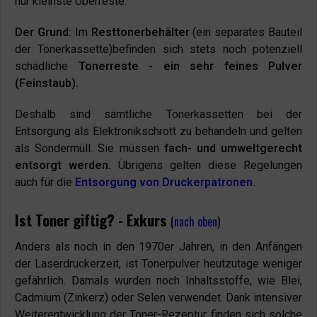
nur kleinste Überreste.
Der Grund:
Im
Resttonerbehälter
(ein separates Bauteil
der Tonerkassette)befinden sich stets noch potenziell
schädliche
Tonerreste - ein sehr feines Pulver
(Feinstaub).
Deshalb sind sämtliche Tonerkassetten bei der
Entsorgung als Elektronikschrott zu behandeln und gelten
als Sondermüll. Sie müssen
fach- und umweltgerecht
entsorgt werden.
Übrigens gelten diese Regelungen
auch für die
Entsorgung von Druckerpatronen
.
Ist Toner giftig? - Exkurs
(
nach oben
)
Anders als noch in den 1970er Jahren, in den Anfängen
der Laserdruckerzeit, ist Tonerpulver heutzutage weniger
gefährlich. Damals wurden noch Inhaltsstoffe, wie Blei,
Cadmium (Zinkerz) oder Selen verwendet. Dank intensiver
Weiterentwicklung der Toner-Rezeptur, finden sich solche