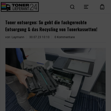
search
menu
cart
Toner entsorgen: So geht die fachgerechte
Entsorgung & das Recycling von Tonerkassetten!
von:
Laymann
30.07.23 10:10
0 Kommentare