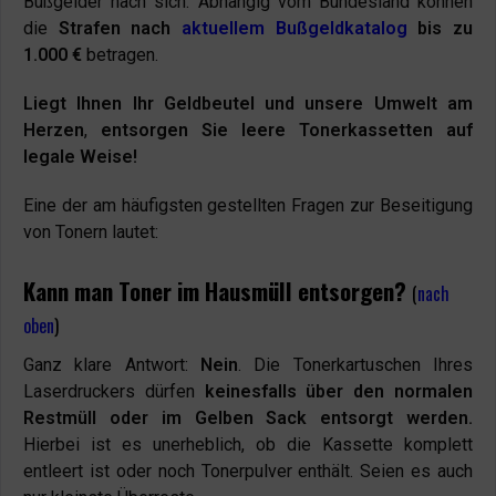
Bußgelder nach sich. Abhängig vom Bundesland können
die
Strafen nach
aktuellem Bußgeldkatalog
bis zu
1.000 €
betragen.
Liegt Ihnen Ihr Geldbeutel und unsere Umwelt am
Herzen
,
entsorgen Sie leere Tonerkassetten auf
legale Weise!
Eine der am häufigsten gestellten Fragen zur Beseitigung
von Tonern lautet:
Kann man Toner im Hausmüll entsorgen?
(
nach
oben
)
Ganz klare Antwort:
Nein
. Die Tonerkartuschen Ihres
Laserdruckers dürfen
keinesfalls über den normalen
Restmüll oder im Gelben Sack entsorgt werden.
Hierbei ist es unerheblich, ob die Kassette komplett
entleert ist oder noch Tonerpulver enthält. Seien es auch