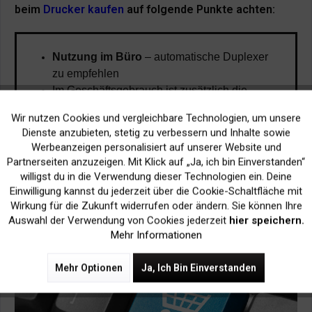
beim
Drucker kaufen
auf folgende Punkte achten:
Nutzung im Büro
– automatische Duplexer
zu empfehlen
Im Geschäftsgebrauch ist zusätzlich die
Funktion zum Sortieren und Falten zu
Wir nutzen Cookies und vergleichbare Technologien, um unsere
Aktiv
Funktionale
empfehlen
Dienste anzubieten, stetig zu verbessern und Inhalte sowie
Nutzung im Privatbereich
– bei geringem
Werbeanzeigen personalisiert auf unserer Website und
beidseitigem Druckaufkommen ist manueller
Inaktiv
Marketing
Partnerseiten anzuzeigen. Mit Klick auf „Ja, ich bin Einverstanden“
Duplex-Drucker ausreichend
willigst du in die Verwendung dieser Technologien ein. Deine
Für Fotografen – Duplex-Drucker nur mit
Einwilligung kannst du jederzeit über die Cookie-Schaltfläche mit
Inaktiv
Tracking
Wirkung für die Zukunft widerrufen oder ändern. Sie können Ihre
Randausgabe möglich
Auswahl der Verwendung von Cookies jederzeit
hier speichern.
Mehr Informationen
Mehr Optionen
Ja, Ich Bin Einverstanden