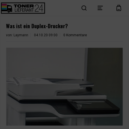
search
menu
cart
Was ist ein Duplex-Drucker?
von:
Laymann
04.10.20 09:00
0 Kommentare