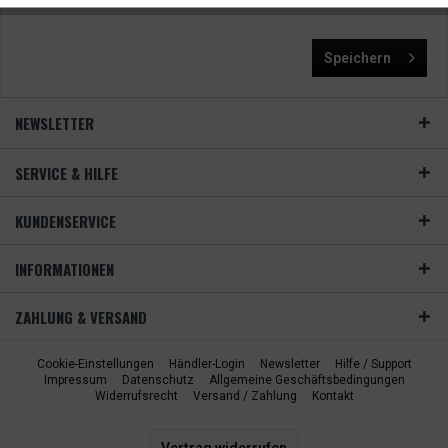
Speichern
NEWSLETTER
SERVICE & HILFE
KUNDENSERVICE
INFORMATIONEN
ZAHLUNG & VERSAND
Cookie-Einstellungen
Händler-Login
Newsletter
Hilfe / Support
Impressum
Datenschutz
Allgemeine Geschäftsbedingungen
Widerrufsrecht
Versand / Zahlung
Kontakt