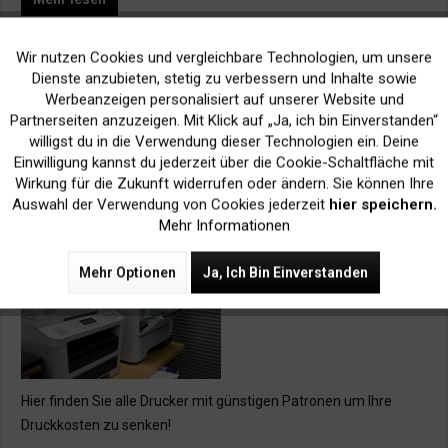
Tags:
Druckerzubehör
,
Toner
,
Druckertinte
,
Druckkosten senken
,
Wir nutzen Cookies und vergleichbare Technologien, um unsere
Aktiv
Funktionale
Laserdrucker
,
Tintenstrahldrucker
,
Kompatible Druckerpatronen
,
Dienste anzubieten, stetig zu verbessern und Inhalte sowie
Alternative Toner
Werbeanzeigen personalisiert auf unserer Website und
Inaktiv
Marketing
Partnerseiten anzuzeigen. Mit Klick auf „Ja, ich bin Einverstanden“
willigst du in die Verwendung dieser Technologien ein. Deine
Drucker mit günstigen Patronen: Mit diesen
Einwilligung kannst du jederzeit über die Cookie-Schaltfläche mit
Druckern sparen Sie Kosten!
Inaktiv
Tracking
Wirkung für die Zukunft widerrufen oder ändern. Sie können Ihre
Von: Laymann
15.12.20 12:00
0 Kommentare
Auswahl der Verwendung von Cookies jederzeit
hier speichern.
Mehr Informationen
Mehr Optionen
Ja, Ich Bin Einverstanden
Hier finden Sie alle Drucker mit günstigen Patronen um Ihre
Druckkosten zu senken!