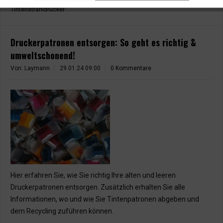
Tintenstrahldrucker
Druckerpatronen entsorgen: So geht es richtig &
umweltschonend!
Von: Laymann
29.01.24 09:00
0 Kommentare
Hier erfahren Sie, wie Sie richtig Ihre alten und leeren
Druckerpatronen entsorgen. Zusätzlich erhalten Sie alle
Informationen, wo und wie Sie Tintenpatronen abgeben und
dem Recycling zuführen können.