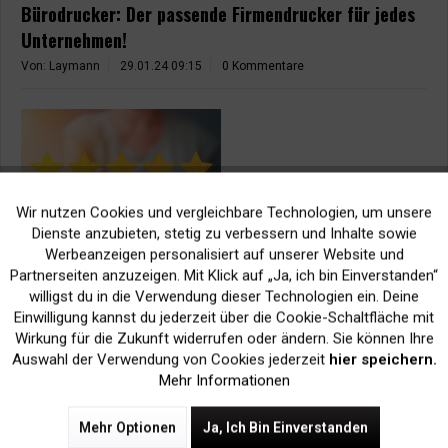
Bürodrucker: Der passende Firmendrucker für jedes
Unternehmen!
Von: Laymann
29.01.24 09:15
0 Kommentare
Wir nutzen Cookies und vergleichbare Technologien, um unsere
Aktiv
Funktionale
Dienste anzubieten, stetig zu verbessern und Inhalte sowie
Werbeanzeigen personalisiert auf unserer Website und
Wir beraten Sie bei der Anschaffung eines neue Bürodruckers.
Inaktiv
Marketing
Partnerseiten anzuzeigen. Mit Klick auf „Ja, ich bin Einverstanden“
Welcher Drucker ist für welche Anforderungen am besten
willigst du in die Verwendung dieser Technologien ein. Deine
geeignet. Hier erhalten Sie alle Informationen, damit der Kauf
Einwilligung kannst du jederzeit über die Cookie-Schaltfläche mit
Inaktiv
Tracking
Ihres neuen Druckers keine Fehlinvestition wird!
Wirkung für die Zukunft widerrufen oder ändern. Sie können Ihre
Auswahl der Verwendung von Cookies jederzeit
hier speichern.
Mehr Informationen
Mehr lesen
Tags:
Welchen Drucker kaufen
,
Laserdrucker
,
Vergleich zwischen Laser-
Mehr Optionen
Ja, Ich Bin Einverstanden
und Tintenstrahldrucker
,
Druckerarten
,
Häufig gestellte Fragen
,