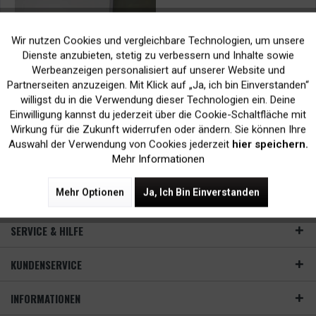
Wir nutzen Cookies und vergleichbare Technologien, um unsere
Aktiv
Funktionale
Dienste anzubieten, stetig zu verbessern und Inhalte sowie
Werbeanzeigen personalisiert auf unserer Website und
Inaktiv
Marketing
Partnerseiten anzuzeigen. Mit Klick auf „Ja, ich bin Einverstanden“
Was ist ein Duplexdrucker? Duplex: Funktionsweise und
willigst du in die Verwendung dieser Technologien ein. Deine
Einwilligung kannst du jederzeit über die Cookie-Schaltfläche mit
Druckverfahren einfach erklärt!
Inaktiv
Tracking
Wirkung für die Zukunft widerrufen oder ändern. Sie können Ihre
Auswahl der Verwendung von Cookies jederzeit
hier speichern.
Mehr lesen
Mehr Informationen
Mehr Optionen
Ja, Ich Bin Einverstanden
NEWSLETTER
SERVICE & HILFE
KUNDENSERVICE
INFORMATIONEN