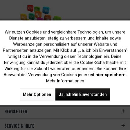
Wir nutzen Cookies und vergleichbare Technologien, um unsere
Aktiv
Funktionale
Dienste anzubieten, stetig zu verbessern und Inhalte sowie
Werbeanzeigen personalisiert auf unserer Website und
Inaktiv
Marketing
Partnerseiten anzuzeigen. Mit Klick auf „Ja, ich bin Einverstanden“
willigst du in die Verwendung dieser Technologien ein. Deine
Einwilligung kannst du jederzeit über die Cookie-Schaltfläche mit
Erfahren Sie hier: Funktionen der Epson Drucker App iPrint ✅
Inaktiv
Tracking
Wirkung für die Zukunft widerrufen oder ändern. Sie können Ihre
Vorteile ✅ Downloadlink ✅ Vergleich Epson Drucker Apps!
Auswahl der Verwendung von Cookies jederzeit
hier speichern.
Mehr Informationen
Mehr lesen
Mehr Optionen
Ja, Ich Bin Einverstanden
Tags:
Mobiles Drucken
,
Smartphone-Druck
NEWSLETTER
SERVICE & HILFE