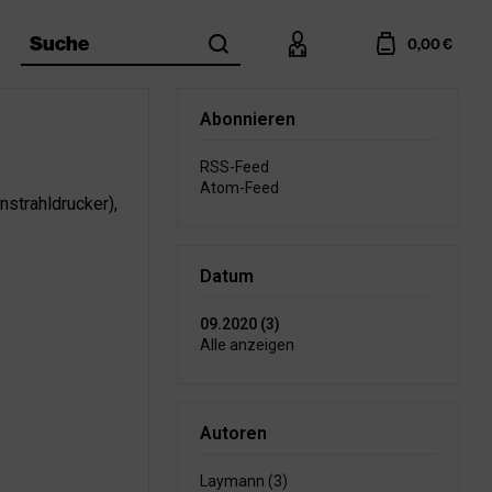
search
account
cart
Suche
0,00 €
Abonnieren
RSS-Feed
Atom-Feed
strahldrucker),
Datum
09.2020 (3)
Alle anzeigen
Autoren
Laymann (3)