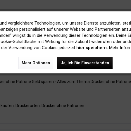
und vergleichbare Technologien, um unsere Dienste anzubieten, stet
anzeigen personalisiert auf unserer Website und Partnerseiten anzuz
tanden“ willigst du in die Verwendung dieser Technologien ein. Deine E
 Cookie-Schaltfläche mit Wirkung für die Zukunft widerrufen oder ände
 der Verwendung von Cookies jederzeit
hier speichern.
Mehr Infor
Mehr Optionen
Ja, Ich Bin Einverstanden
ker ohne Patrone Geld sparen - Alles zum Thema Drucker ohne Patrone
 kaufen
,
Druckerarten
,
Drucker ohne Patronen