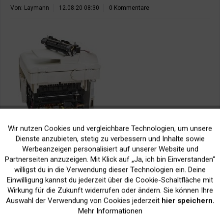
Von: Laymann
12.08.20 08:30
0 Kommentare
Wir nutzen Cookies und vergleichbare Technologien, um unsere
Aktiv
Funktionale
Laserdrucker sind, neben Tintendruckern, der am weitesten
Dienste anzubieten, stetig zu verbessern und Inhalte sowie
Werbeanzeigen personalisiert auf unserer Website und
verbreitete Druckertyp. Während früher eine klare Trennung in
Inaktiv
Marketing
Partnerseiten anzuzeigen. Mit Klick auf „Ja, ich bin Einverstanden“
“Drucker für Zuhause: Tintenstrahldrucker” und “Bürodrucker:
willigst du in die Verwendung dieser Technologien ein. Deine
Laserdrucker” gezogen werden konnte, verschwimmen die
Einwilligung kannst du jederzeit über die Cookie-Schaltfläche mit
Grenzen immer mehr. Es gibt erschwingliche Laserdrucker,
Inaktiv
Tracking
Wirkung für die Zukunft widerrufen oder ändern. Sie können Ihre
welche sich für den Privatanwender eignen. Und leistungsfähige
Auswahl der Verwendung von Cookies jederzeit
hier speichern.
Tintendrucker, welche den Belastungen des Büroalltags
Mehr Informationen