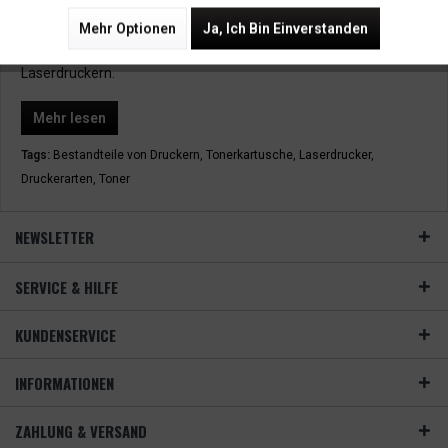
standhalten. In diesem Beitrag geht es aber nicht um den
Vergleich zwischen Tintendrucker und Laserdrucker, sondern
Mehr Optionen
Ja, Ich Bin Einverstanden
alleine um den Aufbau und die Funktionsweise von
Laserdruckern.
Mehr lesen
Tags:
Bestandteile von Druckern
,
Tonerkartusche
,
Laserdrucker
,
Druckerarten
,
Toner
NEWSLETTER
SERVICE & HILFE
KUNDENSERVICE
INFORMATIONEN
ZAHLUNG & VERSAND