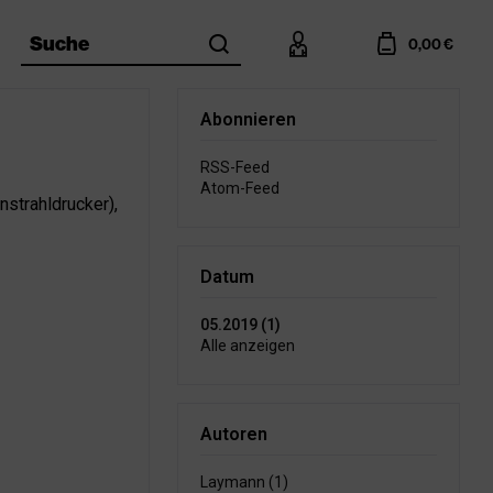
search
account
cart
Suche
0,00 €
Abonnieren
RSS-Feed
Atom-Feed
strahldrucker),
Datum
05.2019 (1)
Alle anzeigen
Autoren
Laymann (1)