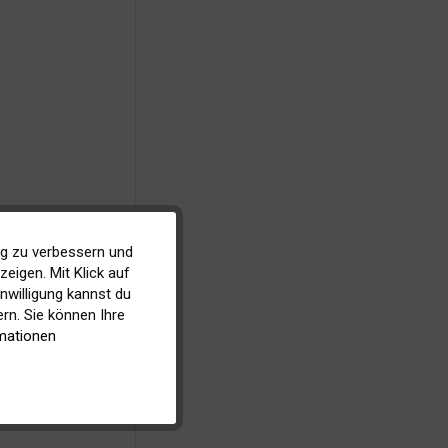
ig zu verbessern und
Aktiv
eigen. Mit Klick auf
inwilligung kannst du
Inaktiv
rn. Sie können Ihre
icht uns zu
mationen
 Blog zur
Inaktiv