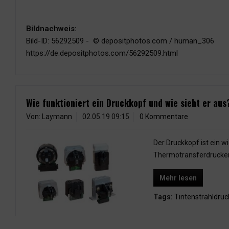
Bildnachweis:
Bild-ID: 56292509 - © depositphotos.com / human_306
https://de.depositphotos.com/56292509.html
Wie funktioniert ein Druckkopf und wie sieht er aus
Von: Laymann
02.05.19 09:15
0 Kommentare
Der Druckkopf ist ein w
Thermotransferdrucker u
Mehr lesen
Tags:
Tintenstrahldruc