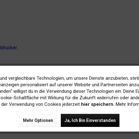
ldrucker
.
und vergleichbare Technologien, um unsere Dienste anzubieten, stet
anzeigen personalisiert auf unserer Website und Partnerseiten anzuz
ie selbe Druckqualität liefern.
tanden“ willigst du in die Verwendung dieser Technologien ein. Deine E
 Cookie-Schaltfläche mit Wirkung für die Zukunft widerrufen oder ände
n, Lob oder Verbesserungsvorschläge haben, dann zögern Sie n
 der Verwendung von Cookies jederzeit
hier speichern.
Mehr Infor
eine Nachricht per Email oder auch die Kommentarfunktion hier im
Mehr Optionen
Ja, Ich Bin Einverstanden
beim Lesen.