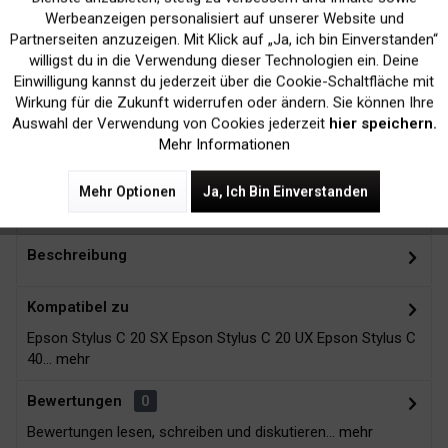
Werbeanzeigen personalisiert auf unserer Website und
Inaktiv
Marketing
Partnerseiten anzuzeigen. Mit Klick auf „Ja, ich bin Einverstanden“
willigst du in die Verwendung dieser Technologien ein. Deine
Einwilligung kannst du jederzeit über die Cookie-Schaltfläche mit
Kein Verlust der
Versand innerhalb von
Inaktiv
Tracking
Wirkung für die Zukunft widerrufen oder ändern. Sie können Ihre
Druckergarantie
24H*
Auswahl der Verwendung von Cookies jederzeit
hier speichern.
Mehr Informationen
Mehr Optionen
Ja, Ich Bin Einverstanden
Zubehör
3
Beschreibung
Kompatibel zu
Epson Stylus C 20 SX Epson Stylus C 20 UX Epson Stylus C
40...
mehr
Bewertungen
0
Bewertungen lesen, schreiben und diskutieren...
mehr