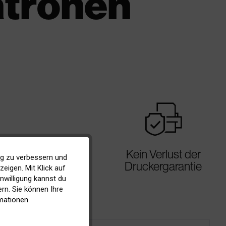
atronen
warranty
Kein Verlust der
ig zu verbessern und
Aktiv
Druckergarantie
eigen. Mit Klick auf
inwilligung kannst du
Inaktiv
rn. Sie können Ihre
mationen
Inaktiv