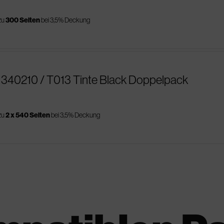
zu
300 Seiten
bei 3,5% Deckung
1340210 / T013 Tinte Black Doppelpack
zu
2 x 540 Seiten
bei 3,5% Deckung