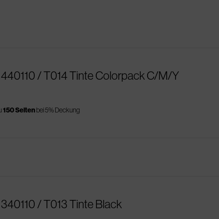
1440110 / T014 Tinte Colorpack C/M/Y
zu
150 Seiten
bei 5% Deckung
340110 / T013 Tinte Black