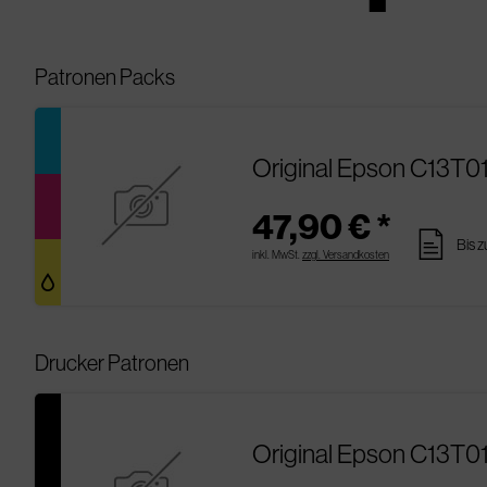
Patronen Packs
Original Epson C13T0
47,90 € *
pages
Bis 
inkl. MwSt.
zzgl. Versandkosten
Drucker Patronen
Original Epson C13T01