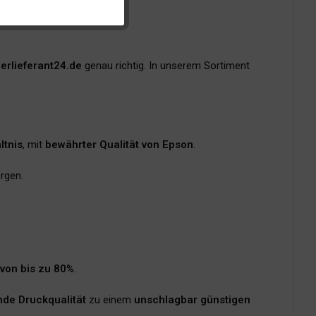
erlieferant24.de
genau richtig. In unserem Sortiment
ltnis
, mit
bewährter Qualität von Epson
.
rgen.
 von bis zu 80%
.
de Druckqualität
zu einem
unschlagbar günstigen