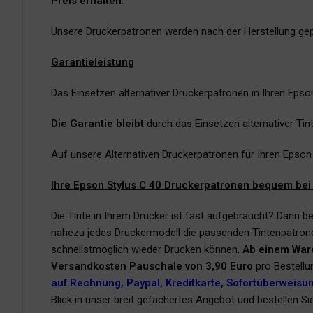
Preis erhalten
.
Unsere Druckerpatronen werden nach der Herstellung gep
Garantieleistung
Das Einsetzen alternativer Druckerpatronen in Ihren Epso
Die Garantie bleibt
durch das Einsetzen alternativer Ti
Auf unsere Alternativen Druckerpatronen für Ihren Epson
Ihre Epson Stylus C 40 Druckerpatronen bequem bei 
Die Tinte in Ihrem Drucker ist fast aufgebraucht? Dann be
nahezu jedes Druckermodell die passenden Tintenpatrone
schnellstmöglich wieder Drucken können.
Ab einem War
Versandkosten Pauschale von 3,90 Euro
pro Bestellu
auf Rechnung, Paypal, Kreditkarte, Sofortüberweisu
Blick in unser breit gefächertes Angebot und bestellen S