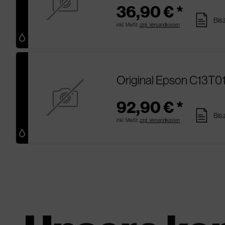
36,90 € *
pages
Bis 
inkl. MwSt.
zzgl. Versandkosten
Original Epson C13T0
92,90 € *
pages
Bis 
inkl. MwSt.
zzgl. Versandkosten