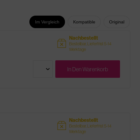
Im Vergleich
Kompatible
Original
Nachbestellt
sold
Bestellbar, Lieferfrist 5-14
Werktage
In Den
Warenkorb
Nachbestellt
sold
Bestellbar, Lieferfrist 5-14
Werktage