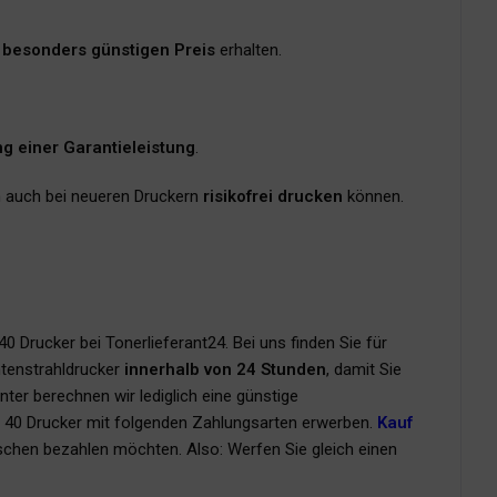
m
besonders günstigen Preis
erhalten.
ng einer Garantieleistung
.
en auch bei neueren Druckern
risikofrei drucken
können.
0 Drucker bei Tonerlieferant24. Bei uns finden Sie für
ntenstrahldrucker
innerhalb von 24 Stunden
, damit Sie
unter berechnen wir lediglich eine günstige
 C 40 Drucker mit folgenden Zahlungsarten erwerben.
Kauf
uschen bezahlen möchten. Also: Werfen Sie gleich einen