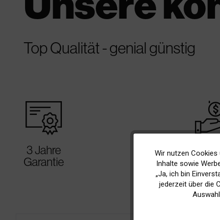
Unsere ko
Top Qualität - genial günstig
warranty_certificate
best_p
3 Jahre
Bis zu
Wir nutzen Cookies 
Funktionale
Garantie
günst
Inhalte sowie Werbe
„Ja, ich bin Einvers
Marketing
jederzeit über die
Auswahl
Tracking