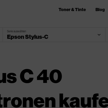
Toner & Tinte
Blog
Serie auswählen
us C 40
tronen kauf