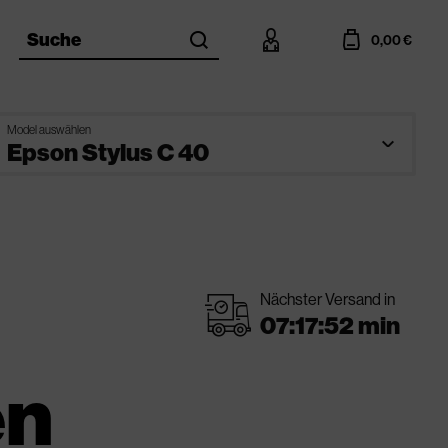
search
account
cart
Suche
0,00 €
Model auswählen
Nächster Versand in
shipping
en