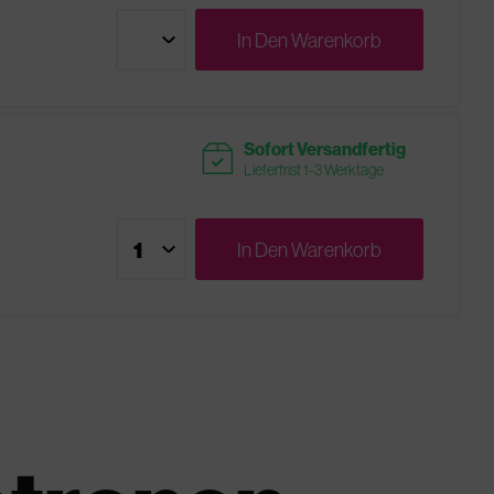
In Den
Warenkorb
readytoship
Sofort Versandfertig
Lieferfrist 1-3 Werktage
In Den
Warenkorb