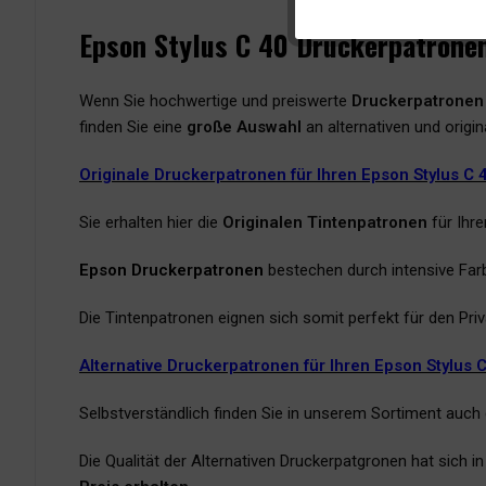
Epson Stylus C 40 Druckerpatronen
Wenn Sie hochwertige und preiswerte
Druckerpatronen
finden Sie eine
große Auswahl
an alternativen und origi
Originale Druckerpatronen für Ihren Epson Stylus C 
Sie erhalten hier die
Originalen Tintenpatronen
für Ihr
Epson Druckerpatronen
bestechen durch intensive Farb
Die Tintenpatronen eignen sich somit perfekt für den Pr
Alternative Druckerpatronen für Ihren Epson Stylus 
Selbstverständlich finden Sie in unserem Sortiment auch
Die Qualität der Alternativen Druckerpatgronen hat sich 