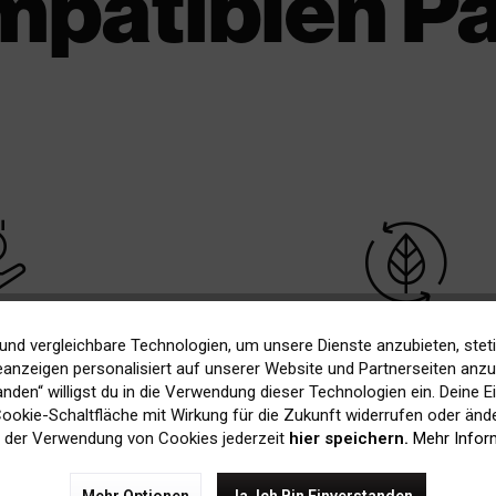
mpatiblen P
rice
sustainable
 90%
Nachhaltig dank
und vergleichbare Technologien, um unsere Dienste anzubieten, stet
iger
Recycling
anzeigen personalisiert auf unserer Website und Partnerseiten anzuz
tanden“ willigst du in die Verwendung dieser Technologien ein. Deine E
 Cookie-Schaltfläche mit Wirkung für die Zukunft widerrufen oder ände
 der Verwendung von Cookies jederzeit
hier speichern.
Mehr Infor