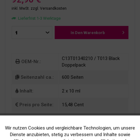
inkl. MwSt.
zzgl. Versandkosten
Lieferfrist 1-3 Werktage
In Den
Warenkorb
C13T01340210 / T013 Black
OEM-Nr.:
Doppelpack
Seitenzahl ca.:
600 Seiten
Inhalt:
2 x 10 ml
Preis pro Seite:
15,48 Cent
Wir nutzen Cookies und vergleichbare Technologien, um unsere
Aktiv
Funktionale
Dienste anzubieten, stetig zu verbessern und Inhalte sowie