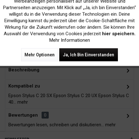
Werbeanzeigen personalisiert auf unserer Website und
Inaktiv
Marketing
Partnerseiten anzuzeigen. Mit Klick auf „Ja, ich bin Einverstanden“
willigst du in die Verwendung dieser Technologien ein. Deine
Kein Verlust der
Versand innerhalb von
Einwilligung kannst du jederzeit über die Cookie-Schaltfläche mit
Inaktiv
Tracking
Druckergarantie
24H*
Wirkung für die Zukunft widerrufen oder ändern. Sie können Ihre
Auswahl der Verwendung von Cookies jederzeit
hier speichern.
Mehr Informationen
Zubehör
3
Mehr Optionen
Ja, Ich Bin Einverstanden
Beschreibung
Kompatibel zu
Epson Stylus C 20 SX Epson Stylus C 20 UX Epson Stylus C
40...
mehr
Bewertungen
0
Bewertungen lesen, schreiben und diskutieren...
mehr