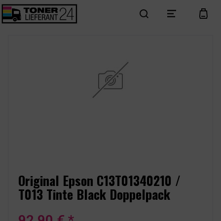
search
menu
cart
Original Epson C13T01340210 /
T013 Tinte Black Doppelpack
92,90 € *