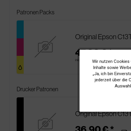
Patronen Packs
Original Epson C13
47,90 € *
pages
inkl. MwSt.
zzgl. Versandkosten
Wir nutzen Cookies 
Funktionale
Inhalte sowie Werbe
„Ja, ich bin Einvers
Marketing
jederzeit über die
Auswahl
Drucker Patronen
Tracking
Original Epson C13
36,90 € *