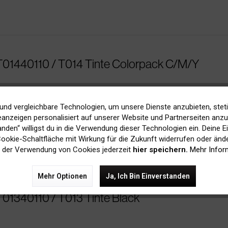
T01440110 / T014 Tinte Colorpack C/M/Y
Bis zu
150 Seiten
bei 5% Deckung
und vergleichbare Technologien, um unsere Dienste anzubieten, stet
anzeigen personalisiert auf unserer Website und Partnerseiten anzuz
tanden“ willigst du in die Verwendung dieser Technologien ein. Deine E
 Cookie-Schaltfläche mit Wirkung für die Zukunft widerrufen oder ände
 der Verwendung von Cookies jederzeit
hier speichern.
Mehr Infor
Mehr Optionen
Ja, Ich Bin Einverstanden
T01340110 / T013 Tinte Black