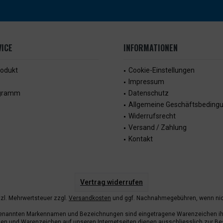
ICE
INFORMATIONEN
rodukt
Cookie-Einstellungen
Impressum
ogramm
Datenschutz
Allgemeine Geschäftsbeding
Widerrufsrecht
Versand / Zahlung
Kontakt
Vertrag widerrufen
etzl. Mehrwertsteuer zzgl.
Versandkosten
und ggf. Nachnahmegebühren, wenn nic
enannten Markennamen und Bezeichnungen sind eingetragene Warenzeichen ihr
n und Warenzeichen auf unseren Internetseiten dienen ausschliesslich zur Be