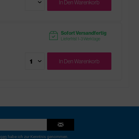
In Den
Warenkorb
readytoship
Sofort Versandfertig
Lieferfrist 1-3 Werktage
In Den
Warenkorb
ngen
habe ich zur Kenntnis genommen.