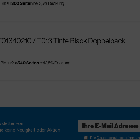
Bis zu
300 Seiten
bei 3,5% Deckung
T01340210 / T013 Tinte Black Doppelpack
Bis zu
2 x 540 Seiten
bei 3,5% Deckung
sletter von
e keine Neuigkeit oder Aktion
Die
Datenschutzbestimmu