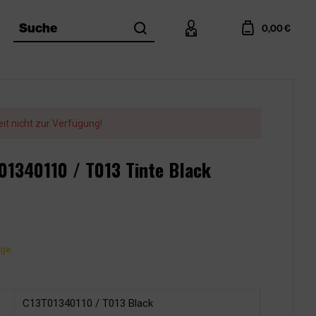
search
account
cart
Suche
0,00 €
eit nicht zur Verfügung!
01340110 / T013 Tinte Black
age
C13T01340110 / T013 Black