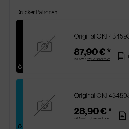
Drucker Patronen
Original OKI 43459
87,90 € *
pages
inkl. MwSt.
zzgl. Versandkosten
Original OKI 43459
28,90 € *
pages
inkl. MwSt.
zzgl. Versandkosten