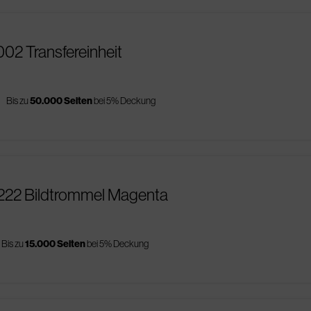
02 Transfereinheit
s
Bis zu
50.000 Seiten
bei 5% Deckung
222 Bildtrommel Magenta
Bis zu
15.000 Seiten
bei 5% Deckung