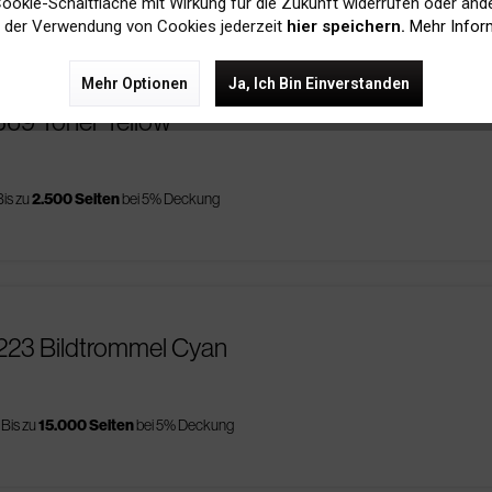
 Cookie-Schaltfläche mit Wirkung für die Zukunft widerrufen oder ände
 der Verwendung von Cookies jederzeit
hier speichern.
Mehr Infor
Mehr Optionen
Ja, Ich Bin Einverstanden
369 Toner Yellow
Bis zu
2.500 Seiten
bei 5% Deckung
223 Bildtrommel Cyan
Bis zu
15.000 Seiten
bei 5% Deckung