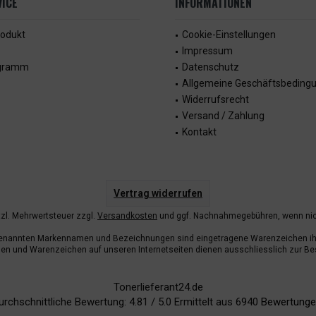
ICE
INFORMATIONEN
rodukt
Cookie-Einstellungen
Impressum
ogramm
Datenschutz
Allgemeine Geschäftsbeding
Widerrufsrecht
Versand / Zahlung
Kontakt
Vertrag widerrufen
etzl. Mehrwertsteuer zzgl.
Versandkosten
und ggf. Nachnahmegebühren, wenn nic
enannten Markennamen und Bezeichnungen sind eingetragene Warenzeichen ihr
n und Warenzeichen auf unseren Internetseiten dienen ausschliesslich zur Be
Tonerlieferant24.de
urchschnittliche Bewertung:
4.81
/
5.0
Ermittelt aus
6940
Bewertunge