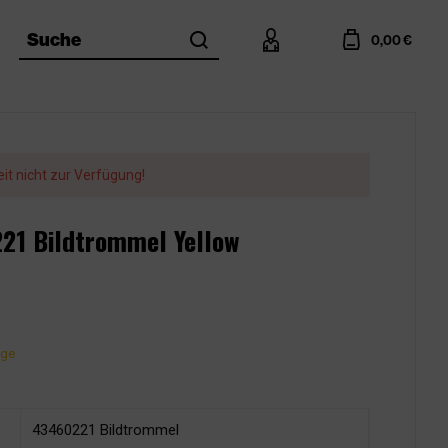
search
account
cart
Suche
0,00 €
eit nicht zur Verfügung!
221 Bildtrommel Yellow
age
43460221 Bildtrommel