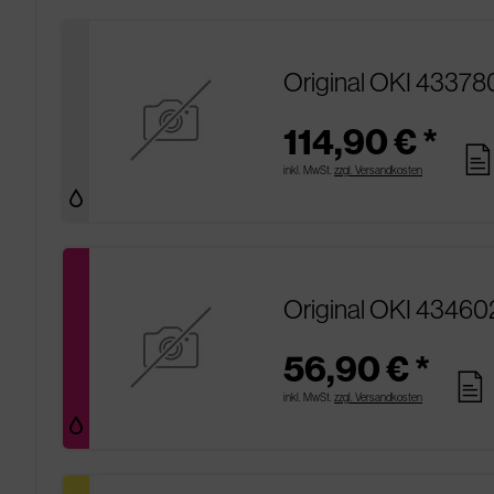
Original OKI 433780
114,90 € *
page
inkl. MwSt.
zzgl. Versandkosten
Original OKI 43460
56,90 € *
pages
inkl. MwSt.
zzgl. Versandkosten