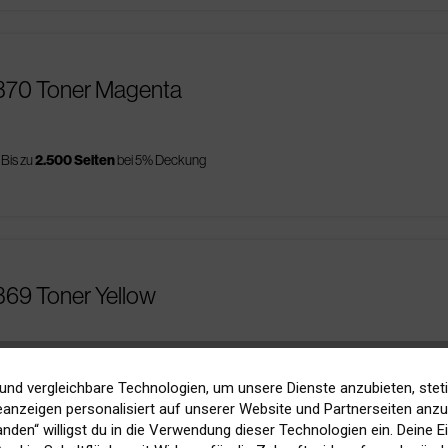
9370 Toner Magenta
Bis zu
2.500 Seiten
bei 5% Deckung
369 Toner Yellow
Bis zu
2.500 Seiten
bei 5% Deckung
und vergleichbare Technologien, um unsere Dienste anzubieten, stet
anzeigen personalisiert auf unserer Website und Partnerseiten anzuz
tanden“ willigst du in die Verwendung dieser Technologien ein. Deine E