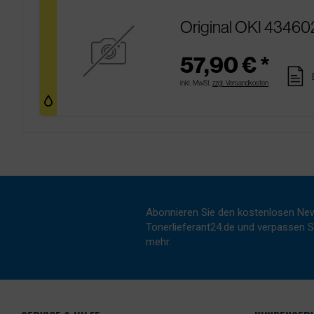
Original OKI 43460
57,90 € *
pages
inkl. MwSt.
zzgl. Versandkosten
Abonnieren Sie den kostenlosen New
Tonerlieferant24.de und verpassen Si
mehr.