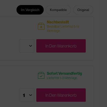
Im Vergleich
Kompatible
Original
Nachbestellt
sold
Bestellbar, Lieferfrist 5-14
Werktage
In Den
Warenkorb
readytoship
Sofort Versandfertig
Lieferfrist 1-3 Werktage
In Den
Warenkorb