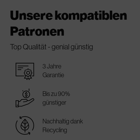
Unsere kompatiblen
Patronen
Top Qualität - genial günstig
warranty_certificate
3 Jahre
Garantie
best_price
Bis zu 90%
günstiger
sustainable
Nachhaltig dank
Recycling