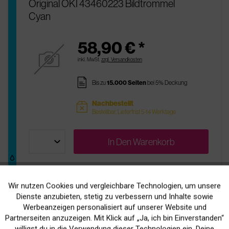
Original OKI 43460223 Bildtrommel
Cyan
58,90 € *
inkl. MwSt.
zzgl. Versandkosten
pages
Bis zu
15.000 Seiten
bei 5% Deckung
Nachbestellt
sold
Bestellbar, Lieferfrist 5-14 Werktage
In Den
Warenkorb
Wir nutzen Cookies und vergleichbare Technologien, um unsere
Aktiv
Funktionale
Original OKI 43377103 Fixiereinheit
Dienste anzubieten, stetig zu verbessern und Inhalte sowie
Werbeanzeigen personalisiert auf unserer Website und
Inaktiv
Marketing
Partnerseiten anzuzeigen. Mit Klick auf „Ja, ich bin Einverstanden“
113,90 € *
willigst du in die Verwendung dieser Technologien ein. Deine