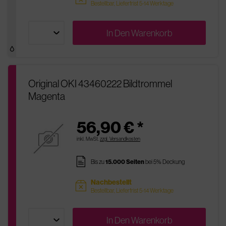
Bestellbar, Lieferfrist 5-14 Werktage
In Den
Warenkorb
Original OKI 43460222 Bildtrommel
Magenta
56,90 € *
inkl. MwSt.
zzgl. Versandkosten
pages
Bis zu
15.000 Seiten
bei 5% Deckung
Nachbestellt
sold
Bestellbar, Lieferfrist 5-14 Werktage
In Den
Warenkorb