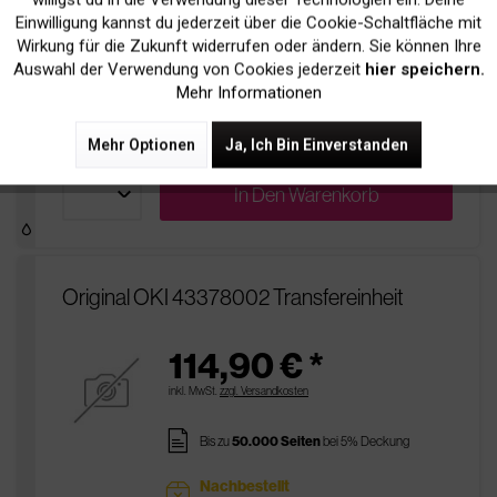
inkl. MwSt.
zzgl. Versandkosten
Einwilligung kannst du jederzeit über die Cookie-Schaltfläche mit
Inaktiv
Tracking
Wirkung für die Zukunft widerrufen oder ändern. Sie können Ihre
pages
Bis zu
30.000 Seiten
bei 5% Deckung
Auswahl der Verwendung von Cookies jederzeit
hier speichern.
Mehr Informationen
Nachbestellt
sold
Bestellbar, Lieferfrist 5-14 Werktage
Mehr Optionen
Ja, Ich Bin Einverstanden
In Den
Warenkorb
Original OKI 43378002 Transfereinheit
114,90 € *
inkl. MwSt.
zzgl. Versandkosten
pages
Bis zu
50.000 Seiten
bei 5% Deckung
Nachbestellt
sold