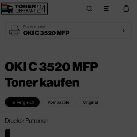
search
menu
cart
printer
Druckermodell
arrow_right
OKI C 3520 MFP
OKI C 3520 MFP
Toner kaufen
Im Vergleich
Kompatible
Original
Drucker Patronen