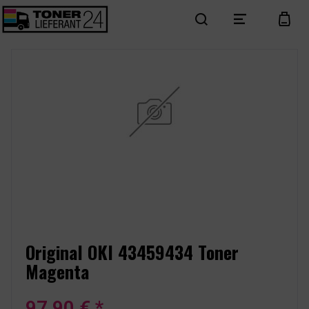
search
menu
cart
Original OKI 43459434 Toner
Magenta
97,90 € *