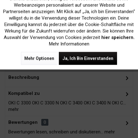
Werbeanzeigen personalisiert auf unserer Website und
Inaktiv
Marketing
Partnerseiten anzuzeigen. Mit Klick auf „Ja, ich bin Einverstanden“
willigst du in die Verwendung dieser Technologien ein. Deine
Einwilligung kannst du jederzeit über die Cookie-Schaltfläche mit
Kein Verlust der
Versand innerhalb von
Inaktiv
Tracking
Wirkung für die Zukunft widerrufen oder ändern. Sie können Ihre
Druckergarantie
24H*
Auswahl der Verwendung von Cookies jederzeit
hier speichern.
Mehr Informationen
Mehr Optionen
Ja, Ich Bin Einverstanden
Zubehör
17
Beschreibung
Kompatibel zu
OKI C 3300 OKI C 3300 N OKI C 3400 OKI C 3400 N OKI C...
mehr
Bewertungen
0
Bewertungen lesen, schreiben und diskutieren...
mehr