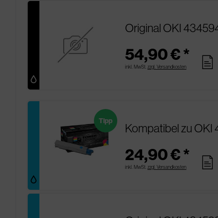
Original OKI 43459
54,90 € *
pages
inkl. MwSt.
zzgl. Versandkosten
Tipp
Kompatibel zu OKI
24,90 € *
pages
inkl. MwSt.
zzgl. Versandkosten