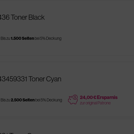
436 Toner Black
Bis zu
1.500 Seiten
bei 5% Deckung
 43459331 Toner Cyan
price
24,00 € Ersparnis
Bis zu
2.500 Seiten
bei 5% Deckung
zur original Patrone