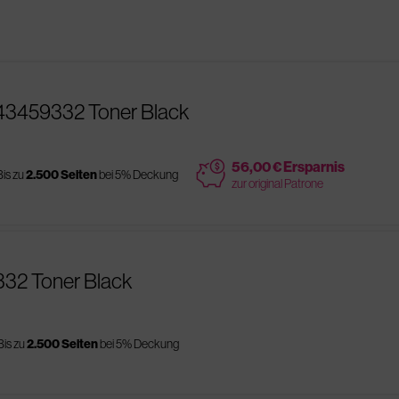
43459332 Toner Black
price
56,00 € Ersparnis
Bis zu
2.500 Seiten
bei 5% Deckung
zur original Patrone
332 Toner Black
Bis zu
2.500 Seiten
bei 5% Deckung