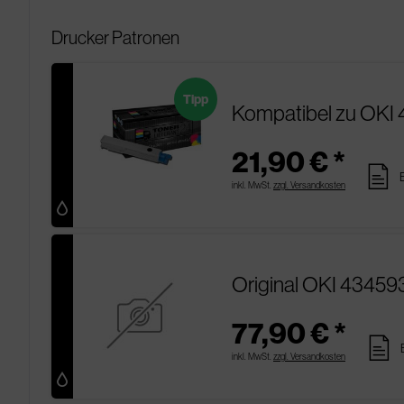
Drucker Patronen
Tipp
Kompatibel zu OKI 
21,90 € *
pages
inkl. MwSt.
zzgl. Versandkosten
Original OKI 43459
77,90 € *
pages
inkl. MwSt.
zzgl. Versandkosten