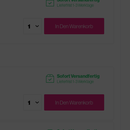
readytoship
Lieferfrist 1-3 Werktage
In Den
Warenkorb
readytoship
Sofort Versandfertig
Lieferfrist 1-3 Werktage
In Den
Warenkorb