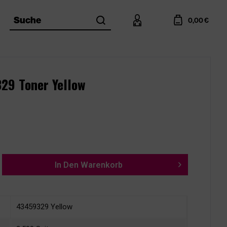
search
account
cart
Suche
0,00 €
329 Toner Yellow
In Den
Warenkorb
43459329 Yellow