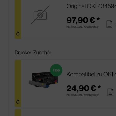
Original OKI 43459
97,90 € *
pages
inkl. MwSt.
zzgl. Versandkosten
Drucker-Zubehör
Tipp
Kompatibel zu OKI 
24,90 € *
pages
inkl. MwSt.
zzgl. Versandkosten