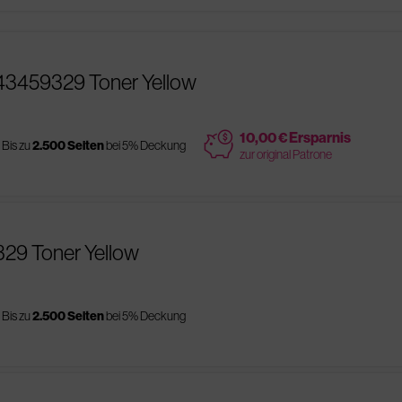
43459329 Toner Yellow
price
10,00 € Ersparnis
Bis zu
2.500 Seiten
bei 5% Deckung
zur original Patrone
329 Toner Yellow
Bis zu
2.500 Seiten
bei 5% Deckung