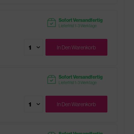
readytoship
Sofort Versandfertig
Lieferfrist 1-3 Werktage
In Den
Warenkorb
readytoship
Sofort Versandfertig
Lieferfrist 1-3 Werktage
In Den
Warenkorb
Sofort Versandfertig