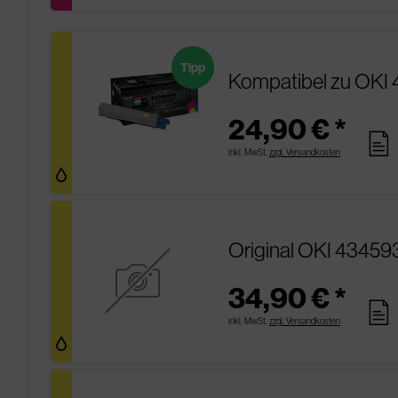
Tipp
Kompatibel zu OKI 
24,90 € *
pages
inkl. MwSt.
zzgl. Versandkosten
Original OKI 43459
34,90 € *
pages
inkl. MwSt.
zzgl. Versandkosten