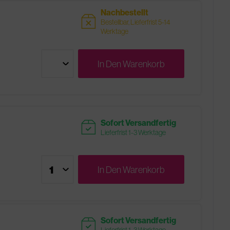
Nachbestellt
sold
Bestellbar, Lieferfrist 5-14
Werktage
In Den
Warenkorb
readytoship
Sofort Versandfertig
Lieferfrist 1-3 Werktage
In Den
Warenkorb
readytoship
Sofort Versandfertig