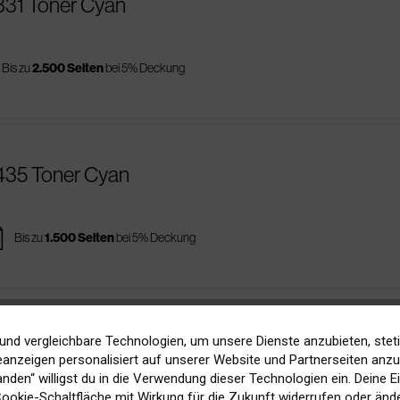
331 Toner Cyan
Bis zu
2.500 Seiten
bei 5% Deckung
435 Toner Cyan
es
Bis zu
1.500 Seiten
bei 5% Deckung
und vergleichbare Technologien, um unsere Dienste anzubieten, stet
 43459330 Toner Magenta
anzeigen personalisiert auf unserer Website und Partnerseiten anzuz
tanden“ willigst du in die Verwendung dieser Technologien ein. Deine E
 Cookie-Schaltfläche mit Wirkung für die Zukunft widerrufen oder ände