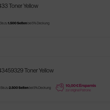
433 Toner Yellow
Bis zu
1.500 Seiten
bei 5% Deckung
43459329 Toner Yellow
price
10,00 € Ersparnis
Bis zu
2.500 Seiten
bei 5% Deckung
zur original Patrone