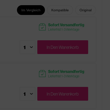
Im Vergleich
Kompatible
Original
readytoship
Sofort Versandfertig
Lieferfrist 1-3 Werktage
In Den
Warenkorb
readytoship
Sofort Versandfertig
Lieferfrist 1-3 Werktage
In Den
Warenkorb