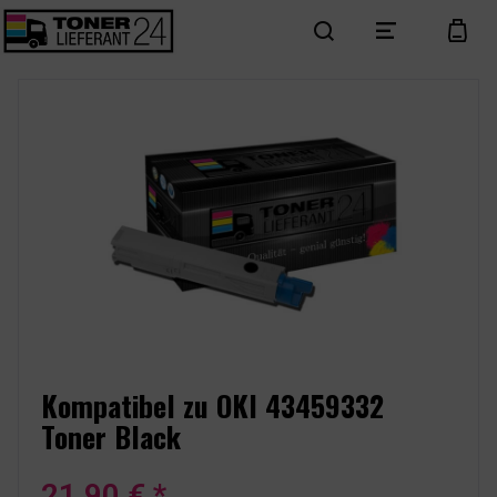
search
menu
cart
Kompatibel zu OKI 43459332
Toner Black
21,90 € *