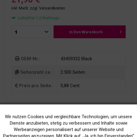
inkl. MwSt.
zzgl. Versandkosten
Lieferfrist 1-3 Werktage
In Den
Warenkorb
OEM-Nr.:
43459332 Black
Seitenzahl ca.:
2.500 Seiten
Preis pro Seite:
0,88 Cent
Wir nutzen Cookies und vergleichbare Technologien, um unsere
Aktiv
Funktionale
Dienste anzubieten, stetig zu verbessern und Inhalte sowie
Werbeanzeigen personalisiert auf unserer Website und
Inaktiv
Marketing
Partnerseiten anzuzeigen. Mit Klick auf „Ja, ich bin Einverstanden“