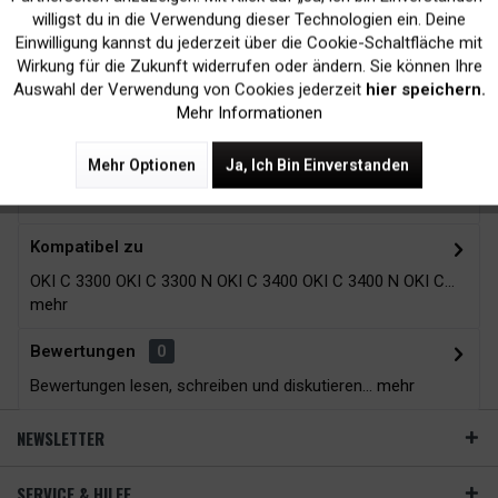
Kein Verlust der
Versand innerhalb von
willigst du in die Verwendung dieser Technologien ein. Deine
Druckergarantie
24H*
Einwilligung kannst du jederzeit über die Cookie-Schaltfläche mit
Inaktiv
Tracking
Wirkung für die Zukunft widerrufen oder ändern. Sie können Ihre
Auswahl der Verwendung von Cookies jederzeit
hier speichern.
Mehr Informationen
Zubehör
17
Mehr Optionen
Ja, Ich Bin Einverstanden
Beschreibung
Kompatibel zu
OKI C 3300 OKI C 3300 N OKI C 3400 OKI C 3400 N OKI C...
mehr
Bewertungen
0
Bewertungen lesen, schreiben und diskutieren...
mehr
NEWSLETTER
SERVICE & HILFE