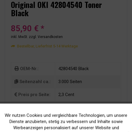
Original OKI 42804540 Toner
Black
85,90 € *
inkl. MwSt.
zzgl. Versandkosten
Bestellbar, Lieferfrist 5-14 Werktage
OEM-Nr.:
42804540 Black
Seitenzahl ca.:
3.000 Seiten
Preis pro Seite:
2,3 Cent
Wir nutzen Cookies und vergleichbare Technologien, um unsere
Aktiv
Funktionale
Dienste anzubieten, stetig zu verbessern und Inhalte sowie
Werbeanzeigen personalisiert auf unserer Website und