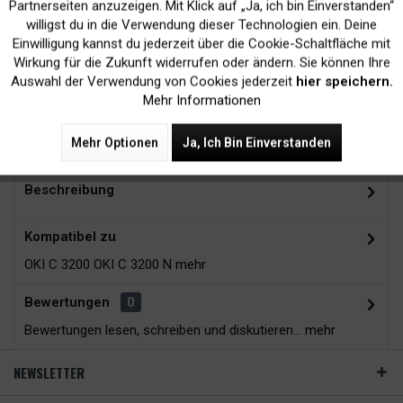
Inaktiv
Marketing
Partnerseiten anzuzeigen. Mit Klick auf „Ja, ich bin Einverstanden“
willigst du in die Verwendung dieser Technologien ein. Deine
Kein Verlust der
Versand innerhalb von
Einwilligung kannst du jederzeit über die Cookie-Schaltfläche mit
Inaktiv
Tracking
Wirkung für die Zukunft widerrufen oder ändern. Sie können Ihre
Druckergarantie
24H*
Auswahl der Verwendung von Cookies jederzeit
hier speichern.
Mehr Informationen
Zubehör
12
Mehr Optionen
Ja, Ich Bin Einverstanden
Beschreibung
Kompatibel zu
OKI C 3200 OKI C 3200 N
mehr
Bewertungen
0
Bewertungen lesen, schreiben und diskutieren...
mehr
NEWSLETTER