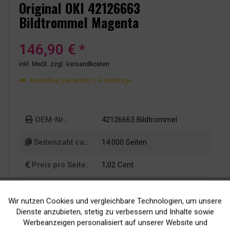
Original OKI 42126663
Bildtrommel Magenta
146,90 € *
inkl. MwSt.
zzgl. Versandkosten
Bestellbar, Lieferfrist 2-4 Werktage
OEM-Nr.:
42126663 Bildtrommel
Seitenzahl ca.:
14.000 Seiten
Preis pro Seite:
1,02 Cent
Wir nutzen Cookies und vergleichbare Technologien, um unsere
Aktiv
Funktionale
Dienste anzubieten, stetig zu verbessern und Inhalte sowie
Werbeanzeigen personalisiert auf unserer Website und