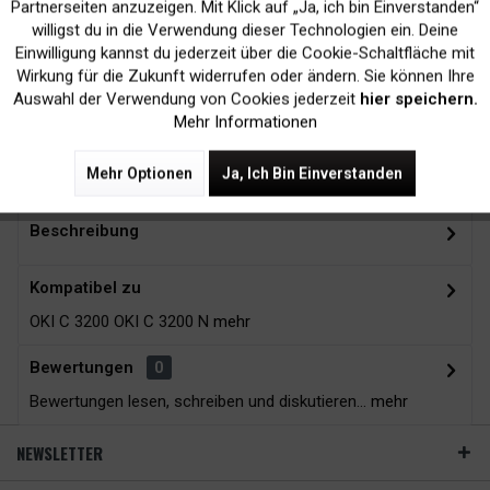
Inaktiv
Marketing
Partnerseiten anzuzeigen. Mit Klick auf „Ja, ich bin Einverstanden“
willigst du in die Verwendung dieser Technologien ein. Deine
Kein Verlust der
Versand innerhalb von
Einwilligung kannst du jederzeit über die Cookie-Schaltfläche mit
Inaktiv
Tracking
Wirkung für die Zukunft widerrufen oder ändern. Sie können Ihre
Druckergarantie
24H*
Auswahl der Verwendung von Cookies jederzeit
hier speichern.
Mehr Informationen
Zubehör
12
Mehr Optionen
Ja, Ich Bin Einverstanden
Beschreibung
Kompatibel zu
OKI C 3200 OKI C 3200 N
mehr
Bewertungen
0
Bewertungen lesen, schreiben und diskutieren...
mehr
NEWSLETTER