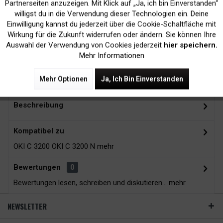
Inaktiv
Marketing
Partnerseiten anzuzeigen. Mit Klick auf „Ja, ich bin Einverstanden“
willigst du in die Verwendung dieser Technologien ein. Deine
Kein Verlust der
Versand innerhalb von
Einwilligung kannst du jederzeit über die Cookie-Schaltfläche mit
Inaktiv
Tracking
Wirkung für die Zukunft widerrufen oder ändern. Sie können Ihre
Druckergarantie
24H*
Auswahl der Verwendung von Cookies jederzeit
hier speichern.
Mehr Informationen
Zubehör
12
Mehr Optionen
Ja, Ich Bin Einverstanden
Beschreibung
Kompatibel zu
OKI C 3200 OKI C 3200 N
mehr
Bewertungen
0
Bewertungen lesen, schreiben und diskutieren...
mehr
NEWSLETTER