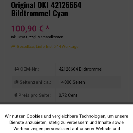
Original OKI 42126664
Bildtrommel Cyan
100,90 € *
inkl. MwSt.
zzgl. Versandkosten
Bestellbar, Lieferfrist 5-14 Werktage
OEM-Nr.:
42126664 Bildtrommel
Seitenzahl ca.:
14.000 Seiten
Preis pro Seite:
0,72 Cent
Wir nutzen Cookies und vergleichbare Technologien, um unsere
Aktiv
Funktionale
Dienste anzubieten, stetig zu verbessern und Inhalte sowie
Werbeanzeigen personalisiert auf unserer Website und