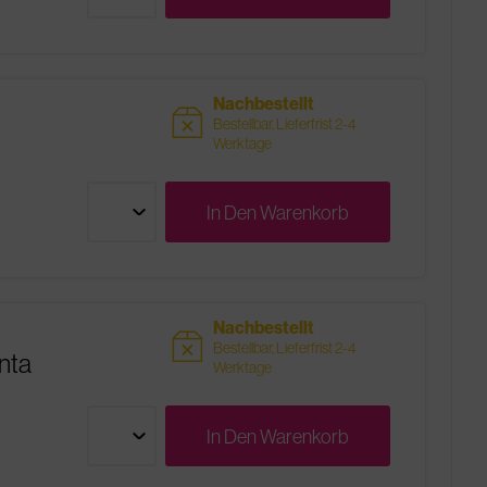
Nachbestellt
sold
Bestellbar, Lieferfrist 2-4
Werktage
In Den
Warenkorb
Nachbestellt
sold
Bestellbar, Lieferfrist 2-4
nta
Werktage
In Den
Warenkorb