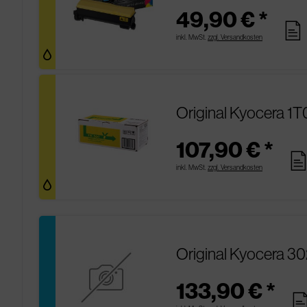
49,90 € *
pages
inkl. MwSt.
zzgl. Versandkosten
Original Kyocera 1
107,90 € *
page
inkl. MwSt.
zzgl. Versandkosten
Original Kyocera 3
133,90 € *
pag