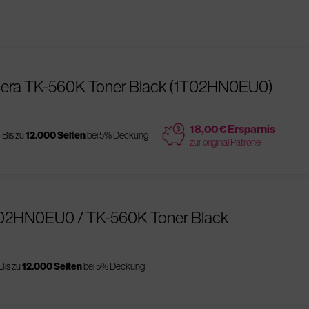
cera TK-560K Toner Black (1T02HN0EU0)
price
18,00 € Ersparnis
Bis zu
12.000 Seiten
bei 5% Deckung
zur original Patrone
1T02HN0EU0 / TK-560K Toner Black
Bis zu
12.000 Seiten
bei 5% Deckung