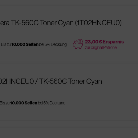
cera TK-560C Toner Cyan (1T02HNCEU0)
price
23,00 € Ersparnis
Bis zu
10.000 Seiten
bei 5% Deckung
zur original Patrone
1T02HNCEU0 / TK-560C Toner Cyan
Bis zu
10.000 Seiten
bei 5% Deckung