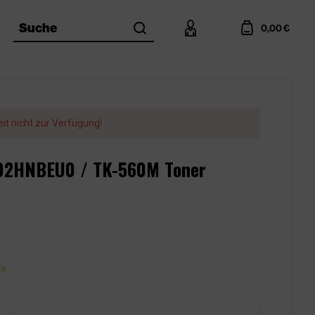
search
account
cart
Suche
0,00 €
eit nicht zur Verfügung!
T02HNBEU0 / TK-560M Toner
ge