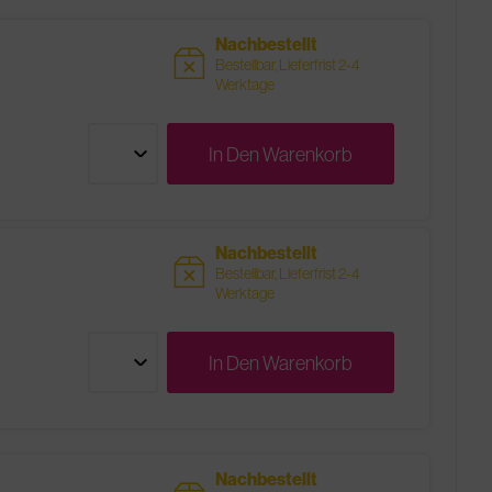
Nachbestellt
sold
Bestellbar, Lieferfrist 2-4
Werktage
In Den
Warenkorb
Nachbestellt
sold
Bestellbar, Lieferfrist 2-4
Werktage
In Den
Warenkorb
Nachbestellt