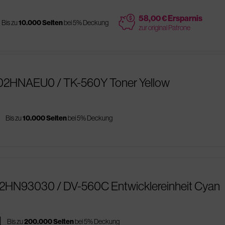
price
58,00 € Ersparnis
Bis zu
10.000 Seiten
bei 5% Deckung
zur original Patrone
T02HNAEU0 / TK-560Y Toner Yellow
s
Bis zu
10.000 Seiten
bei 5% Deckung
02HN93030 / DV-560C Entwicklereinheit Cyan
es
Bis zu
200.000 Seiten
bei 5% Deckung