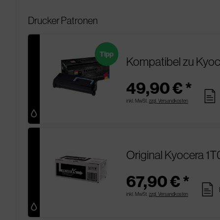
Drucker Patronen
Tipp
Kompatibel zu Kyo
49,90 € *
pages
inkl. MwSt.
zzgl. Versandkosten
Original Kyocera 
67,90 € *
pages
inkl. MwSt.
zzgl. Versandkosten