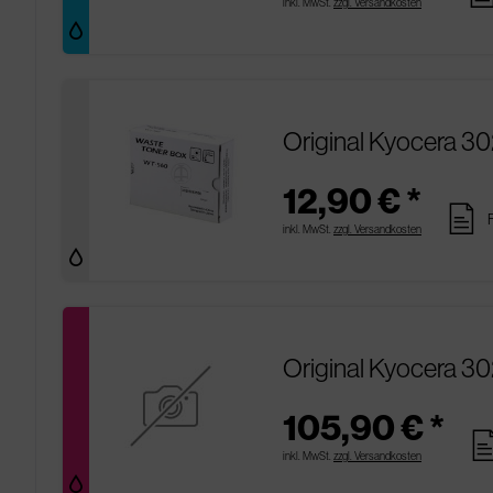
inkl. MwSt.
zzgl. Versandkosten
Original Kyocera 3
12,90 € *
pages
inkl. MwSt.
zzgl. Versandkosten
Original Kyocera 3
105,90 € *
pag
inkl. MwSt.
zzgl. Versandkosten