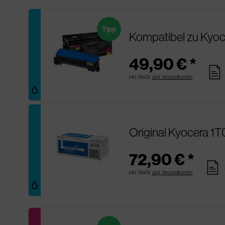
Tipp
Kompatibel zu Kyo
49,90 € *
pages
inkl. MwSt.
zzgl. Versandkosten
Original Kyocera 
72,90 € *
pages
inkl. MwSt.
zzgl. Versandkosten