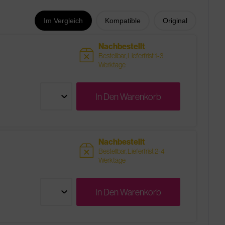
Im Vergleich
Kompatible
Original
Nachbestellt
sold
Bestellbar, Lieferfrist 1-3
Werktage
In Den
Warenkorb
Nachbestellt
sold
Bestellbar, Lieferfrist 2-4
Werktage
In Den
Warenkorb