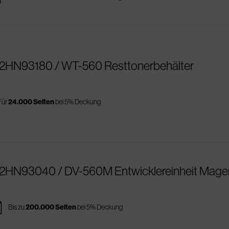
02HN93180 / WT-560 Resttonerbehälter
Für
24.000 Seiten
bei 5% Deckung
02HN93040 / DV-560M Entwicklereinheit Mage
es
Bis zu
200.000 Seiten
bei 5% Deckung