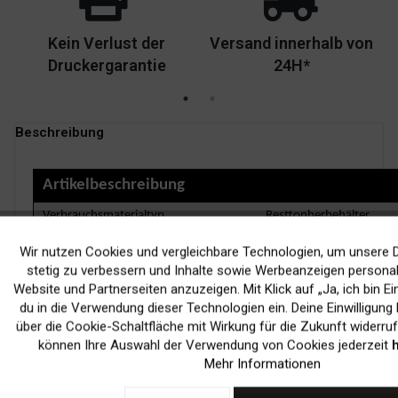
Kein Verlust der
Versand innerhalb von
Druckergarantie
24H*
Beschreibung
Artikelbeschreibung
Verbrauchsmaterialtyp
Resttonherbehälter
Drucktechnologie
Laser
Wir nutzen Cookies und vergleichbare Technologien, um unsere D
Funktionale
stetig zu verbessern und Inhalte sowie Werbeanzeigen personali
Farbe
-
Website und Partnerseiten anzuzeigen. Mit Klick auf „Ja, ich bin Ei
Enthaltene Anz.
1er-Pack
Marketing
du in die Verwendung dieser Technologien ein. Deine Einwilligung 
über die Cookie-Schaltfläche mit Wirkung für die Zukunft widerruf
Kapazität
Bis zu 24.000 Seiten be
können Ihre Auswahl der Verwendung von Cookies jederzeit
h
Tracking
Mehr Informationen
NEWSLETTER