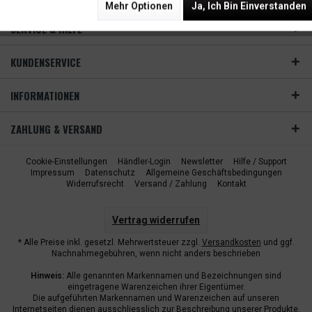
Mehr Optionen
Ja, Ich Bin Einverstanden
SERVICE & HILFE
KUNDENSERVICE
INFORMATIONEN
ZAHLUNG & VERSAND
Cookie-Einstellungen
Händler-Login
Newsletter
Hilfe / Support
Impressum
Datenschutz
Allgemeine Geschäftsbedingungen
Widerrufsrecht
Versand / Zahlung
Kontakt
Vertrag widerrufen
* Alle Preise inkl. gesetzl. Mehrwertsteuer zzgl.
Versandkosten
und ggf.
Nachnahmegebühren, wenn nicht anders beschrieben
Hinweis:
Alle genannten Markennamen und Bezeichnungen sind
eingetragene Warenzeichen ihrer Eigentümer.
Die aufgeführten Markennamen und Warenzeichen auf unseren
Internetseiten dienen ausschliesslich zur Beschreibung unserer Produkte.