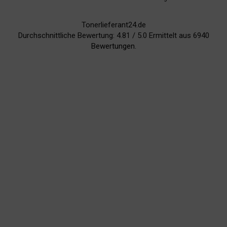
Tonerlieferant24.de
Durchschnittliche Bewertung:
4.81
/
5.0
Ermittelt aus
6940
Bewertungen.