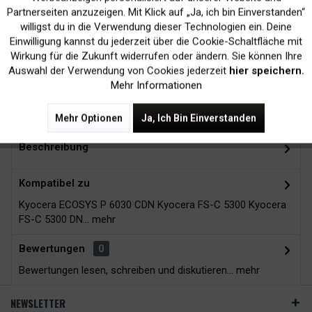
Inaktiv
Marketing
Partnerseiten anzuzeigen. Mit Klick auf „Ja, ich bin Einverstanden“
willigst du in die Verwendung dieser Technologien ein. Deine
Kein Verlust der
Versand innerhalb von
Einwilligung kannst du jederzeit über die Cookie-Schaltfläche mit
Druckergarantie
24H*
Inaktiv
Tracking
Wirkung für die Zukunft widerrufen oder ändern. Sie können Ihre
Auswahl der Verwendung von Cookies jederzeit
hier speichern.
Mehr Informationen
Zubehör
13
Mehr Optionen
Ja, Ich Bin Einverstanden
Beschreibung
Kompatibel zu
Kyocera ECOSYS P 6030 CDN Kyocera FS-C 5300 Kyocera
FS-C 5300 DN...
mehr
Bewertungen
0
Bewertungen lesen, schreiben und diskutieren...
mehr
NEWSLETTER