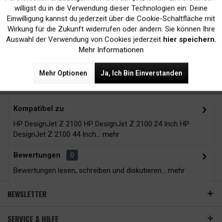
Kein Verlust der
Versand innerhalb von
willigst du in die Verwendung dieser Technologien ein. Deine
Druckergarantie
24H*
Einwilligung kannst du jederzeit über die Cookie-Schaltfläche mit
Inaktiv
Tracking
Wirkung für die Zukunft widerrufen oder ändern. Sie können Ihre
Auswahl der Verwendung von Cookies jederzeit
hier speichern.
Mehr Informationen
Zubehör
12
Mehr Optionen
Ja, Ich Bin Einverstanden
Beschreibung
Kompatibel zu
HP DesignJet Z 2100 HP DesignJet Z 2100 24 Inch HP
DesignJet Z 2100 44 Inch...
mehr
Bewertungen
0
Bewertungen lesen, schreiben und diskutieren...
mehr
NEWSLETTER
SERVICE & HILFE