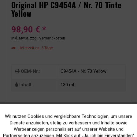
Original HP C9454A / Nr. 70 Tinte
Yellow
98,90 € *
inkl. MwSt.
zzgl. Versandkosten
Lieferzeit ca. 5 Tage
OEM-Nr.:
C9454A - Nr. 70 Yellow
Inhalt:
130 ml
Wir nutzen Cookies und vergleichbare Technologien, um unsere
Aktiv
Funktionale
Dienste anzubieten, stetig zu verbessern und Inhalte sowie
Werbeanzeigen personalisiert auf unserer Website und
Inaktiv
Marketing
Partnerseiten anzuzeigen. Mit Klick auf „Ja, ich bin Einverstanden“