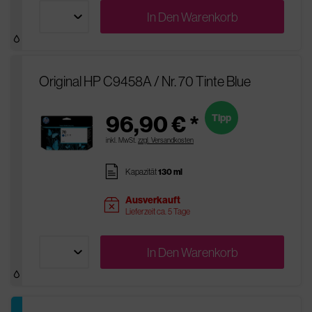
In Den
Warenkorb
Original HP C9458A / Nr. 70 Tinte Blue
96,90 € *
Tipp
inkl. MwSt.
zzgl. Versandkosten
pages
Kapazität
130 ml
Ausverkauft
sold
Lieferzeit ca. 5 Tage
In Den
Warenkorb