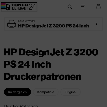
search
menu
cart
printer
Druckermodell
arrow_right
HP DesignJet Z 3200 PS 24 Inch
HP DesignJet Z 3200
PS 24 Inch
Druckerpatronen
Im Vergleich
Kompatible
Original
Drucker Patronen