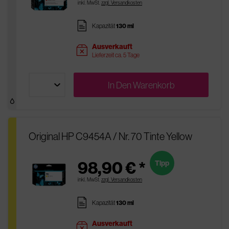
inkl. MwSt.
zzgl. Versandkosten
pages
Kapazität
130 ml
Ausverkauft
sold
Lieferzeit ca. 5 Tage
In Den
Warenkorb
Original HP C9454A / Nr. 70 Tinte Yellow
98,90 € *
Tipp
inkl. MwSt.
zzgl. Versandkosten
pages
Kapazität
130 ml
Ausverkauft
sold