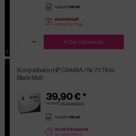
pages
Kapazität
130 ml
Ausverkauft
sold
Lieferzeit ca. 5 Tage
In Den
Warenkorb
Kompatibel zu HP C9448A / Nr. 70 Tinte
Black Matt
39,90 € *
inkl. MwSt.
zzgl. Versandkosten
pages
Kapazität
130 ml
59,00 € Ersparnis
price
zur original Patrone