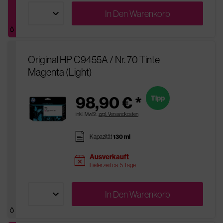
In Den
Warenkorb
Original HP C9455A / Nr. 70 Tinte
Magenta (Light)
98,90 € *
Tipp
inkl. MwSt.
zzgl. Versandkosten
pages
Kapazität
130 ml
Ausverkauft
sold
Lieferzeit ca. 5 Tage
In Den
Warenkorb