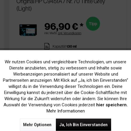
Original HP C9451A / Nr. 70 Tinte Grey
(Light)
96,90 € *
Tipp
inkl. MwSt.
zzgl. Versandkosten
pages
Kapazität
130 ml
Ausverkauft
sold
Wir nutzen Cookies und vergleichbare Technologien, um unsere
Aktiv
Funktionale
Lieferzeit ca. 5 Tage
Dienste anzubieten, stetig zu verbessern und Inhalte sowie
Werbeanzeigen personalisiert auf unserer Website und
In Den
Warenkorb
Inaktiv
Marketing
Partnerseiten anzuzeigen. Mit Klick auf „Ja, ich bin Einverstanden“
willigst du in die Verwendung dieser Technologien ein. Deine
Einwilligung kannst du jederzeit über die Cookie-Schaltfläche mit
Inaktiv
Tracking
Wirkung für die Zukunft widerrufen oder ändern. Sie können Ihre
Auswahl der Verwendung von Cookies jederzeit
hier speichern.
Original HP C9459A / Nr. 70
Mehr Informationen
Glanzverstärker
Mehr Optionen
Ja, Ich Bin Einverstanden
Tipp