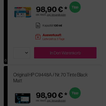
98,90 € *
Tipp
inkl. MwSt.
zzgl. Versandkosten
pages
Kapazität
130 ml
Ausverkauft
sold
Lieferzeit ca. 5 Tage
In Den
Warenkorb
Original HP C9448A / Nr. 70 Tinte Black
Matt
98,90 € *
Tipp
inkl. MwSt.
zzgl. Versandkosten