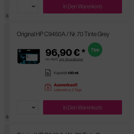
In Den
Warenkorb
Original HP C9450A / Nr. 70 Tinte Grey
96,90 € *
Tipp
inkl. MwSt.
zzgl. Versandkosten
pages
Kapazität
130 ml
Ausverkauft
sold
Lieferzeit ca. 5 Tage
In Den
Warenkorb