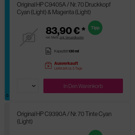
Original HP C9405A / Nr. 70 Druckkopf
Cyan (Light) & Magenta (Light)
83,90 € *
Tipp
inkl. MwSt.
zzgl. Versandkosten
pages
Kapazität
130 ml
Ausverkauft
sold
Lieferzeit ca. 5 Tage
In Den
Warenkorb
Original HP C9390A / Nr. 70 Tinte Cyan
(Light)