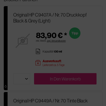
Original HP C9407A / Nr. 70 Druckkopf
Black & Grey (Light)
83,90 € *
Tipp
inkl. MwSt.
zzgl. Versandkosten
pages
Kapazität
130 ml
Ausverkauft
sold
Lieferzeit ca. 5 Tage
In Den
Warenkorb
Original HP C9449A / Nr. 70 Tinte Black