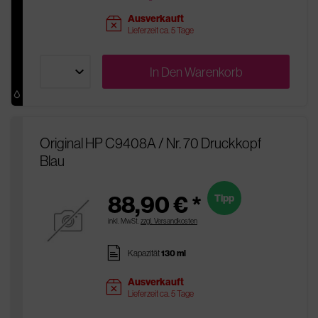
Ausverkauft
sold
Lieferzeit ca. 5 Tage
In Den
Warenkorb
Original HP C9408A / Nr. 70 Druckkopf
Blau
88,90 € *
Tipp
inkl. MwSt.
zzgl. Versandkosten
pages
Kapazität
130 ml
Ausverkauft
sold
Lieferzeit ca. 5 Tage