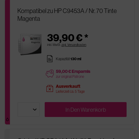
Kompatibel zu HP C9453A / Nr. 70 Tinte
Magenta
39,90 € *
inkl. MwSt.
zzgl. Versandkosten
pages
Kapazität
130 ml
59,00 € Ersparnis
price
zur original Patrone
Ausverkauft
sold
Lieferzeit ca. 5 Tage
In Den
Warenkorb