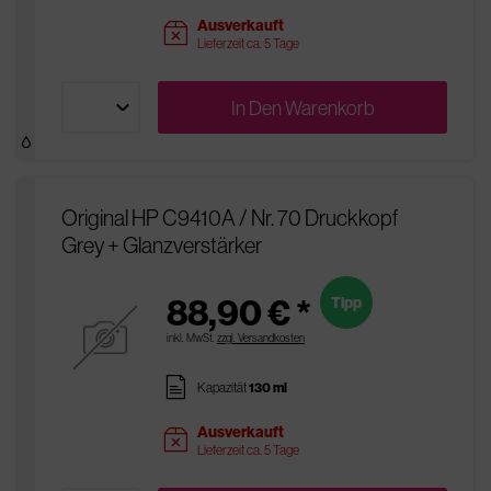
Ausverkauft
sold
Lieferzeit ca. 5 Tage
In Den
Warenkorb
Original HP C9410A / Nr. 70 Druckkopf
Grey + Glanzverstärker
88,90 € *
Tipp
inkl. MwSt.
zzgl. Versandkosten
pages
Kapazität
130 ml
Ausverkauft
sold
Lieferzeit ca. 5 Tage