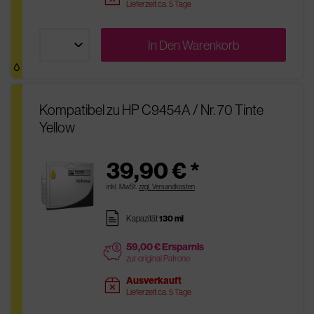
Lieferzeit ca. 5 Tage
In Den
Warenkorb
Kompatibel zu HP C9454A / Nr. 70 Tinte
Yellow
39,90 € *
inkl. MwSt.
zzgl. Versandkosten
pages
Kapazität
130 ml
59,00 € Ersparnis
price
zur original Patrone
Ausverkauft
sold
Lieferzeit ca. 5 Tage