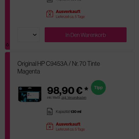
Ausverkauft
sold
Lieferzeit ca. 5 Tage
In Den
Warenkorb
Original HP C9453A / Nr. 70 Tinte
Magenta
98,90 € *
Tipp
inkl. MwSt.
zzgl. Versandkosten
pages
Kapazität
130 ml
Ausverkauft
sold
Lieferzeit ca. 5 Tage