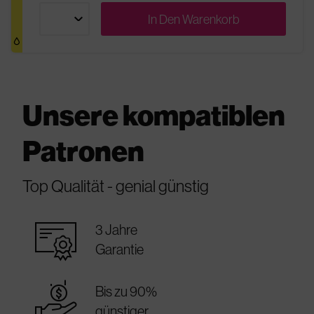
In Den
Warenkorb
Unsere kompatiblen
Patronen
Top Qualität - genial günstig
warranty_certificate
3 Jahre
Garantie
best_price
Bis zu 90%
günstiger