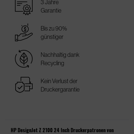
warranty_certificate
3 Jahre
Garantie
best_price
Bis zu 90%
günstiger
sustainable
Nachhaltig dank
Recycling
warranty
Kein Verlust der
Druckergarantie
HP DesignJet Z 2100 24 Inch Druckerpatronen von