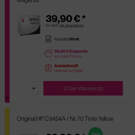
39,90 € *
inkl. MwSt.
zzgl. Versandkosten
pages
Kapazität
130 ml
59,00 € Ersparnis
price
zur original Patrone
Ausverkauft
sold
Lieferzeit ca. 5 Tage
In Den
Warenkorb
Original HP C9454A / Nr. 70 Tinte Yellow
Tipp