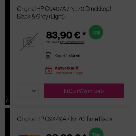
Original HP C9407A / Nr. 70 Druckkopf
Black & Grey (Light)
83,90 € *
Tipp
inkl. MwSt.
zzgl. Versandkosten
pages
Kapazität
130 ml
Ausverkauft
sold
Lieferzeit ca. 5 Tage
In Den
Warenkorb
Original HP C9449A / Nr. 70 Tinte Black
Tipp