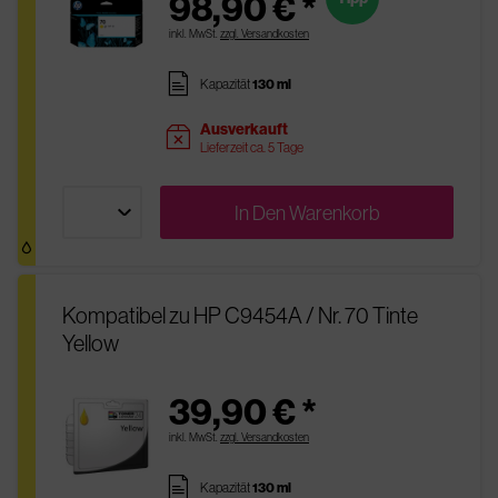
98,90 € *
inkl. MwSt.
zzgl. Versandkosten
pages
Kapazität
130 ml
Ausverkauft
sold
Lieferzeit ca. 5 Tage
In Den
Warenkorb
Kompatibel zu HP C9454A / Nr. 70 Tinte
Yellow
39,90 € *
inkl. MwSt.
zzgl. Versandkosten
pages
Kapazität
130 ml