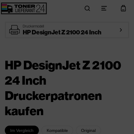
search
menu
cart
printer
Druckermodell
arrow_right
HP DesignJet Z 2100 24 Inch
HP DesignJet Z 2100
24 Inch
Druckerpatronen
kaufen
Im Vergleich
Kompatible
Original