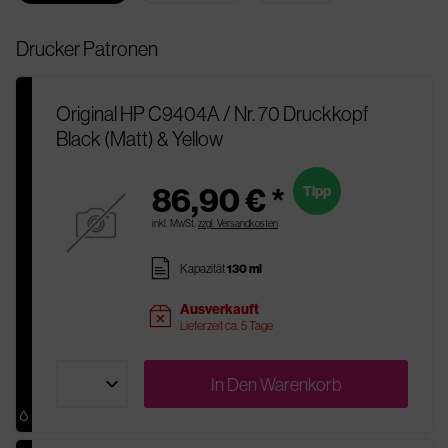
Drucker Patronen
Original HP C9404A / Nr. 70 Druckkopf
Black (Matt) & Yellow
86,90 € *
Tipp
inkl. MwSt.
zzgl. Versandkosten
pages
Kapazität
130 ml
Ausverkauft
sold
Lieferzeit ca. 5 Tage
In Den
Warenkorb