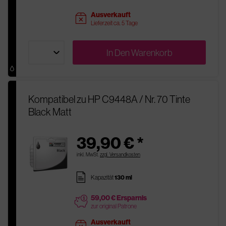
Ausverkauft
sold
Lieferzeit ca. 5 Tage
In Den
Warenkorb
Kompatibel zu HP C9448A / Nr. 70 Tinte
Black Matt
39,90 € *
inkl. MwSt.
zzgl. Versandkosten
pages
Kapazität
130 ml
59,00 € Ersparnis
price
zur original Patrone
Ausverkauft
sold