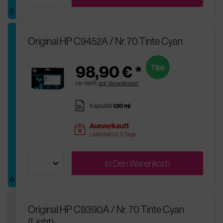
Original HP C9452A / Nr. 70 Tinte Cyan
98,90 € *
Tipp
inkl. MwSt.
zzgl. Versandkosten
pages
Kapazität
130 ml
Ausverkauft
sold
Lieferzeit ca. 5 Tage
In Den
Warenkorb
Original HP C9390A / Nr. 70 Tinte Cyan
(Light)