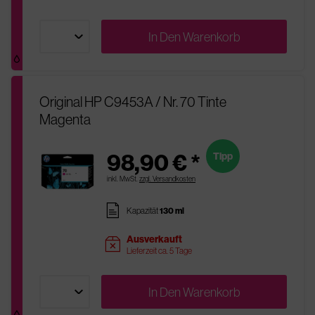
In Den
Warenkorb
Original HP C9453A / Nr. 70 Tinte
Magenta
98,90 € *
Tipp
inkl. MwSt.
zzgl. Versandkosten
pages
Kapazität
130 ml
Ausverkauft
sold
Lieferzeit ca. 5 Tage
In Den
Warenkorb