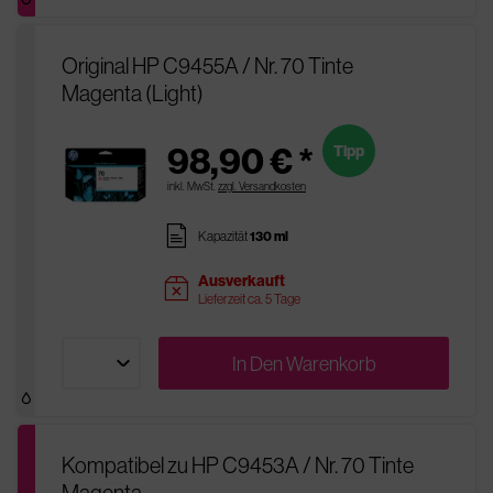
Original HP C9455A / Nr. 70 Tinte
Magenta (Light)
98,90 € *
Tipp
inkl. MwSt.
zzgl. Versandkosten
pages
Kapazität
130 ml
Ausverkauft
sold
Lieferzeit ca. 5 Tage
In Den
Warenkorb
Kompatibel zu HP C9453A / Nr. 70 Tinte
Magenta