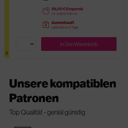
59,00 € Ersparnis
price
zur original Patrone
Ausverkauft
sold
Lieferzeit ca. 5 Tage
In Den
Warenkorb
Unsere kompatiblen
Patronen
Top Qualität - genial günstig