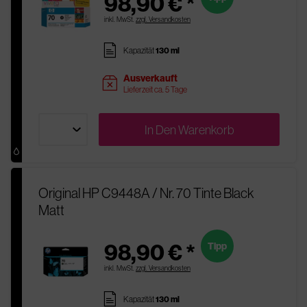
98,90 € *
inkl. MwSt.
zzgl. Versandkosten
pages
Kapazität
130 ml
Ausverkauft
sold
Lieferzeit ca. 5 Tage
In Den
Warenkorb
Original HP C9448A / Nr. 70 Tinte Black
Matt
98,90 € *
Tipp
inkl. MwSt.
zzgl. Versandkosten
pages
Kapazität
130 ml