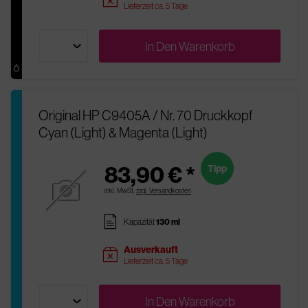
Lieferzeit ca. 5 Tage
In Den
Warenkorb
Original HP C9405A / Nr. 70 Druckkopf
Cyan (Light) & Magenta (Light)
83,90 € *
Tipp
inkl. MwSt.
zzgl. Versandkosten
pages
Kapazität
130 ml
Ausverkauft
sold
Lieferzeit ca. 5 Tage
In Den
Warenkorb