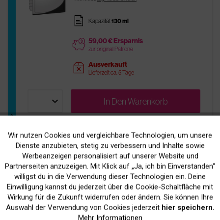
pages
Kapazität
130 ml
59,00 € Ersparnis
price
zur original Patrone
Ausverkauft
sold
Lieferzeit ca. 5 Tage
In Den
Warenkorb
Wir nutzen Cookies und vergleichbare Technologien, um unsere
Aktiv
Funktionale
Dienste anzubieten, stetig zu verbessern und Inhalte sowie
Original HP C9451A / Nr. 70 Tinte Grey
Werbeanzeigen personalisiert auf unserer Website und
(Light)
Inaktiv
Marketing
Partnerseiten anzuzeigen. Mit Klick auf „Ja, ich bin Einverstanden“
willigst du in die Verwendung dieser Technologien ein. Deine
Einwilligung kannst du jederzeit über die Cookie-Schaltfläche mit
96,90 € *
Tipp
Inaktiv
Tracking
Wirkung für die Zukunft widerrufen oder ändern. Sie können Ihre
inkl. MwSt.
zzgl. Versandkosten
Auswahl der Verwendung von Cookies jederzeit
hier speichern.
Mehr Informationen