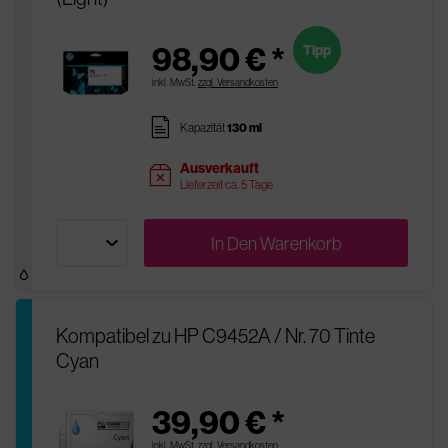
98,90 € *
Tipp
inkl. MwSt.
zzgl. Versandkosten
pages
Kapazität
130 ml
Ausverkauft
sold
Lieferzeit ca. 5 Tage
In Den
Warenkorb
Kompatibel zu HP C9452A / Nr. 70 Tinte
Cyan
39,90 € *
inkl. MwSt.
zzgl. Versandkosten