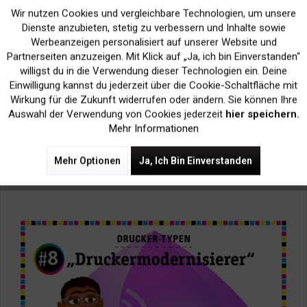
Wir nutzen Cookies und vergleichbare Technologien, um unsere
Aktiv
Funktionale
Dienste anzubieten, stetig zu verbessern und Inhalte sowie
Druckernetzwerkverstecker:
Hierbei handelt es sich in
Werbeanzeigen personalisiert auf unserer Website und
der Regel um ein Mitglied der betriebseigenen EDV,
Inaktiv
Marketing
Partnerseiten anzuzeigen. Mit Klick auf „Ja, ich bin Einverstanden“
welches offensichtlich große Freude daran empfindet die
willigst du in die Verwendung dieser Technologien ein. Deine
Netzwerkpfade und Namen der Bürodrucker immer
Einwilligung kannst du jederzeit über die Cookie-Schaltfläche mit
wieder, und auch gerne im wöchentlichen Rhythmus, zu
Inaktiv
Tracking
Wirkung für die Zukunft widerrufen oder ändern. Sie können Ihre
verändern. Damit ja nur keine allzu große Langeweile und
Auswahl der Verwendung von Cookies jederzeit
hier speichern.
Monotonie aufkommt, wenn das Auffinden des letzten
Mehr Informationen
Ausdrucks schnell einmal zu einem
schnitzeljagdähnlichen „Suchen-und-Finden-Spiel“ durch
Mehr Optionen
Ja, Ich Bin Einverstanden
den kompletten Firmenkomplex ausartet.