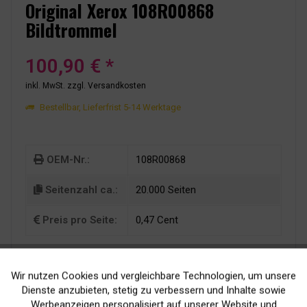
Original Xerox 108R00868
Bildtrommel
100,90 € *
inkl. MwSt.
zzgl. Versandkosten
Bestellbar, Lieferfrist 5-14 Werktage
OEM-Nr.:
108R00868
Seitenzahl ca.:
20.000 Seiten
Preis pro Seite:
0,47 Cent
Wir nutzen Cookies und vergleichbare Technologien, um unsere
Aktiv
Funktionale
Dienste anzubieten, stetig zu verbessern und Inhalte sowie
Werbeanzeigen personalisiert auf unserer Website und