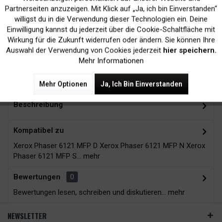
Inaktiv
Marketing
Partnerseiten anzuzeigen. Mit Klick auf „Ja, ich bin Einverstanden“
willigst du in die Verwendung dieser Technologien ein. Deine
Kein Verlust der
Versand innerhalb von
Einwilligung kannst du jederzeit über die Cookie-Schaltfläche mit
Druckergarantie
24H*
Inaktiv
Tracking
Wirkung für die Zukunft widerrufen oder ändern. Sie können Ihre
Auswahl der Verwendung von Cookies jederzeit
hier speichern.
Mehr Informationen
Zubehör
12
Mehr Optionen
Ja, Ich Bin Einverstanden
Beschreibung
Kompatibel zu
Xerox Phaser 6121 MFP D Xerox Phaser 6121 MFP N Xerox
Phaser 6121 MFP S...
mehr
Bewertungen
0
Bewertungen lesen, schreiben und diskutieren...
mehr
NEWSLETTER