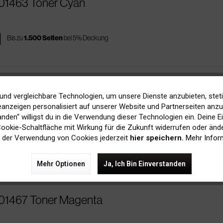
R01463 Toner Cyan
es
Bis zu
1.500 Seiten
bei 5% Deckung
und vergleichbare Technologien, um unsere Dienste anzubieten, stet
ox 106R01467 Toner Magenta
anzeigen personalisiert auf unserer Website und Partnerseiten anzuz
tanden“ willigst du in die Verwendung dieser Technologien ein. Deine E
 Cookie-Schaltfläche mit Wirkung für die Zukunft widerrufen oder ände
price
117,00 € Ersparnis
 der Verwendung von Cookies jederzeit
hier speichern.
Mehr Infor
Bis zu
2.600 Seiten
bei 5% Deckung
zur original Patrone
Mehr Optionen
Ja, Ich Bin Einverstanden
R01467 Toner Magenta