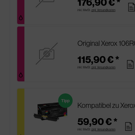
176,90 € *
page
inkl. MwSt.
zzgl. Versandkosten
Original Xerox 106
115,90 € *
page
inkl. MwSt.
zzgl. Versandkosten
Tipp
Kompatibel zu Xero
59,90 € *
pages
inkl. MwSt.
zzgl. Versandkosten