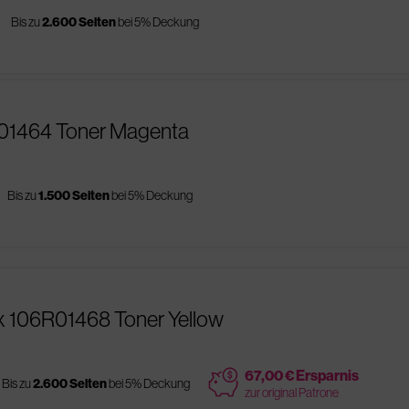
s
Bis zu
2.600 Seiten
bei 5% Deckung
R01464 Toner Magenta
s
Bis zu
1.500 Seiten
bei 5% Deckung
x 106R01468 Toner Yellow
price
67,00 € Ersparnis
Bis zu
2.600 Seiten
bei 5% Deckung
zur original Patrone