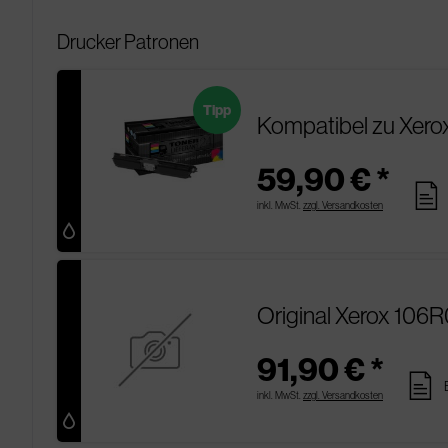
Drucker Patronen
Tipp
Kompatibel zu Xero
59,90 € *
pages
inkl. MwSt.
zzgl. Versandkosten
Original Xerox 106
91,90 € *
pages
inkl. MwSt.
zzgl. Versandkosten