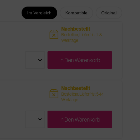
Im Vergleich
Kompatible
Original
Nachbestellt
sold
Bestellbar, Lieferfrist 1-3
Werktage
In Den
Warenkorb
Nachbestellt
sold
Bestellbar, Lieferfrist 5-14
Werktage
In Den
Warenkorb