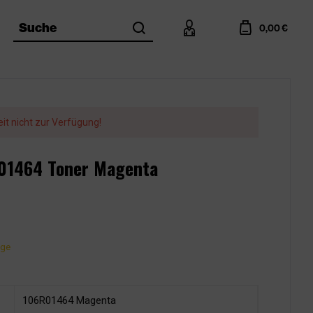
search
account
cart
Suche
0,00 €
eit nicht zur Verfügung!
R01464 Toner Magenta
age
106R01464 Magenta