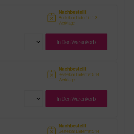
Nachbestellt
sold
Bestellbar, Lieferfrist 1-3
Werktage
In Den
Warenkorb
Nachbestellt
sold
Bestellbar, Lieferfrist 5-14
Werktage
In Den
Warenkorb
Nachbestellt
sold
Bestellbar, Lieferfrist 5-14