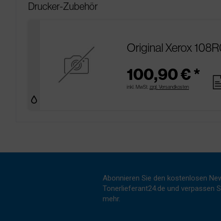
Drucker-Zubehör
Original Xerox 108
100,90 € *
pag
inkl. MwSt.
zzgl. Versandkosten
Abonnieren Sie den kostenlosen New
Tonerlieferant24.de und verpassen Si
mehr.