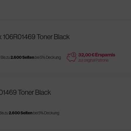
x 106R01469 Toner Black
price
32,00 € Ersparnis
Bis zu
2.600 Seiten
bei 5% Deckung
zur original Patrone
R01469 Toner Black
Bis zu
2.600 Seiten
bei 5% Deckung