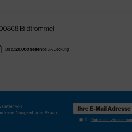
R00868 Bildtrommel
es
Bis zu
20.000 Seiten
bei 5% Deckung
sletter von
e keine Neuigkeit oder Aktion
Die
Datenschutzbestimmu