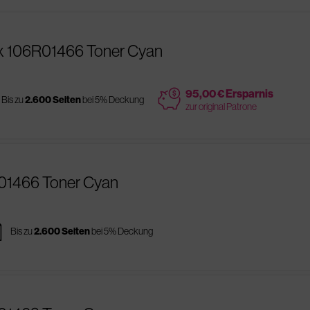
ox 106R01466 Toner Cyan
price
95,00 € Ersparnis
Bis zu
2.600 Seiten
bei 5% Deckung
zur original Patrone
R01466 Toner Cyan
es
Bis zu
2.600 Seiten
bei 5% Deckung