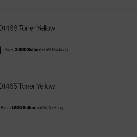
R01468 Toner Yellow
es
Bis zu
2.600 Seiten
bei 5% Deckung
01465 Toner Yellow
Bis zu
1.500 Seiten
bei 5% Deckung