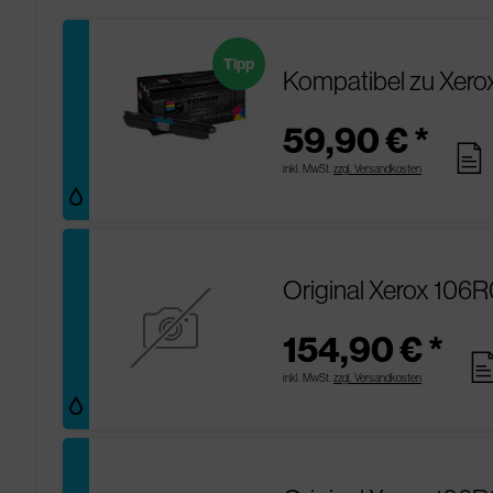
Tipp
Kompatibel zu Xer
59,90 € *
pages
inkl. MwSt.
zzgl. Versandkosten
Original Xerox 106
154,90 € *
pag
inkl. MwSt.
zzgl. Versandkosten