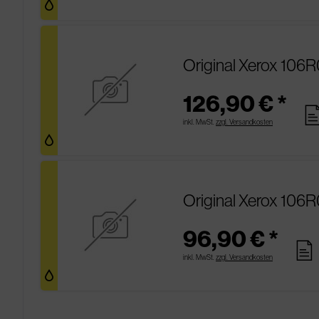
Original Xerox 106
126,90 € *
pag
inkl. MwSt.
zzgl. Versandkosten
Original Xerox 106R
96,90 € *
pages
inkl. MwSt.
zzgl. Versandkosten