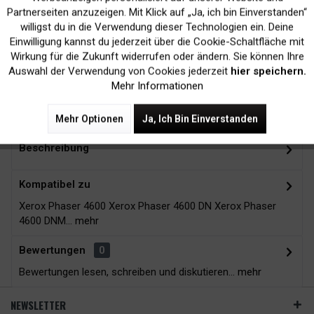
Inaktiv
Marketing
Partnerseiten anzuzeigen. Mit Klick auf „Ja, ich bin Einverstanden“
willigst du in die Verwendung dieser Technologien ein. Deine
Kein Verlust der
Versand innerhalb von
Einwilligung kannst du jederzeit über die Cookie-Schaltfläche mit
Druckergarantie
24H*
Inaktiv
Tracking
Wirkung für die Zukunft widerrufen oder ändern. Sie können Ihre
Auswahl der Verwendung von Cookies jederzeit
hier speichern.
Mehr Informationen
Zubehör
4
Mehr Optionen
Ja, Ich Bin Einverstanden
Beschreibung
Kompatibel zu
Xerox Phaser 4600 Xerox Phaser 4600 DN Xerox Phaser
4600 DNM...
mehr
Bewertungen
0
Bewertungen lesen, schreiben und diskutieren...
mehr
NEWSLETTER