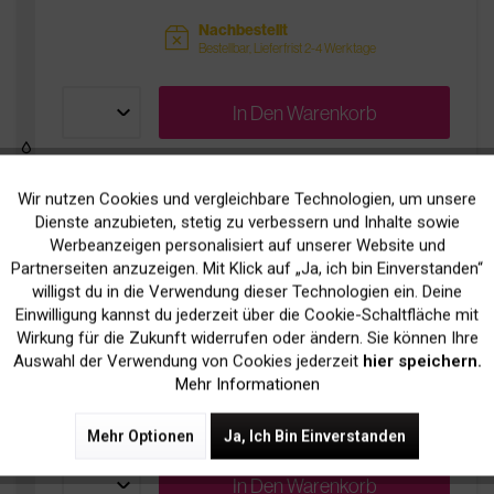
Nachbestellt
sold
Bestellbar, Lieferfrist 2-4 Werktage
In Den
Warenkorb
Wir nutzen Cookies und vergleichbare Technologien, um unsere
Aktiv
Funktionale
Original Xerox 115R00070 Fixiereinheit
Dienste anzubieten, stetig zu verbessern und Inhalte sowie
Werbeanzeigen personalisiert auf unserer Website und
Inaktiv
Marketing
Partnerseiten anzuzeigen. Mit Klick auf „Ja, ich bin Einverstanden“
174,90 € *
willigst du in die Verwendung dieser Technologien ein. Deine
inkl. MwSt.
zzgl. Versandkosten
Einwilligung kannst du jederzeit über die Cookie-Schaltfläche mit
Inaktiv
Tracking
Wirkung für die Zukunft widerrufen oder ändern. Sie können Ihre
pages
Bis zu
150.000 Seiten
bei 5% Deckung
Auswahl der Verwendung von Cookies jederzeit
hier speichern.
Mehr Informationen
Nachbestellt
sold
Bestellbar, Lieferfrist 2-4 Werktage
Mehr Optionen
Ja, Ich Bin Einverstanden
In Den
Warenkorb