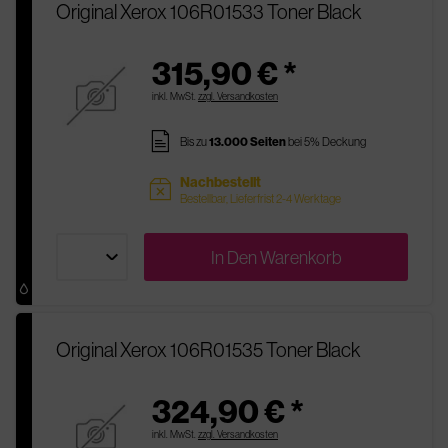
Original Xerox 106R01533 Toner Black
315,90 € *
inkl. MwSt.
zzgl. Versandkosten
pages
Bis zu
13.000 Seiten
bei 5% Deckung
Nachbestellt
sold
Bestellbar, Lieferfrist 2-4 Werktage
In Den
Warenkorb
Original Xerox 106R01535 Toner Black
324,90 € *
inkl. MwSt.
zzgl. Versandkosten