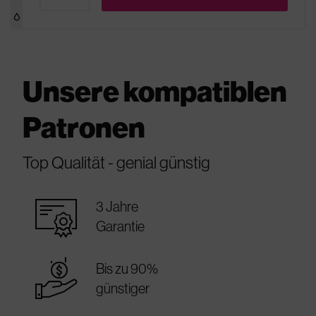
Unsere kompatiblen
Patronen
Top Qualität - genial günstig
warranty_certificate
3 Jahre
Garantie
best_price
Bis zu 90%
günstiger