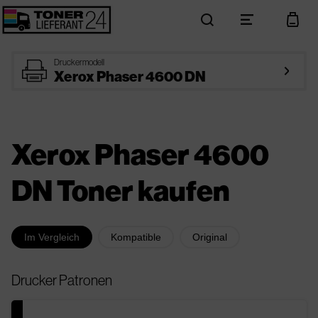
search
menu
cart
printer
Druckermodell
arrow_right
Xerox Phaser 4600 DN
Xerox Phaser 4600
DN Toner kaufen
Im Vergleich
Kompatible
Original
Drucker Patronen