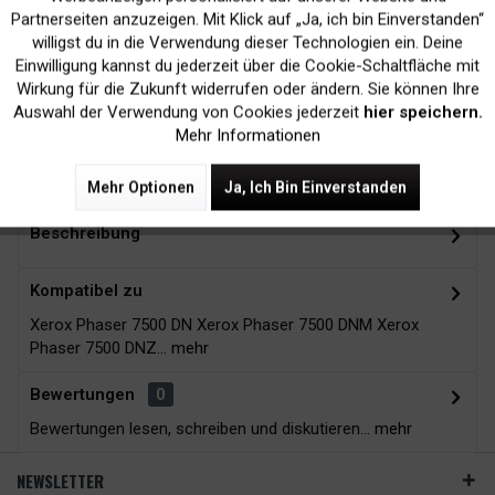
Inaktiv
Marketing
Partnerseiten anzuzeigen. Mit Klick auf „Ja, ich bin Einverstanden“
willigst du in die Verwendung dieser Technologien ein. Deine
Kein Verlust der
Versand innerhalb von
Einwilligung kannst du jederzeit über die Cookie-Schaltfläche mit
Druckergarantie
24H*
Inaktiv
Tracking
Wirkung für die Zukunft widerrufen oder ändern. Sie können Ihre
Auswahl der Verwendung von Cookies jederzeit
hier speichern.
Mehr Informationen
Zubehör
10
Mehr Optionen
Ja, Ich Bin Einverstanden
Beschreibung
Kompatibel zu
Xerox Phaser 7500 DN Xerox Phaser 7500 DNM Xerox
Phaser 7500 DNZ...
mehr
Bewertungen
0
Bewertungen lesen, schreiben und diskutieren...
mehr
NEWSLETTER