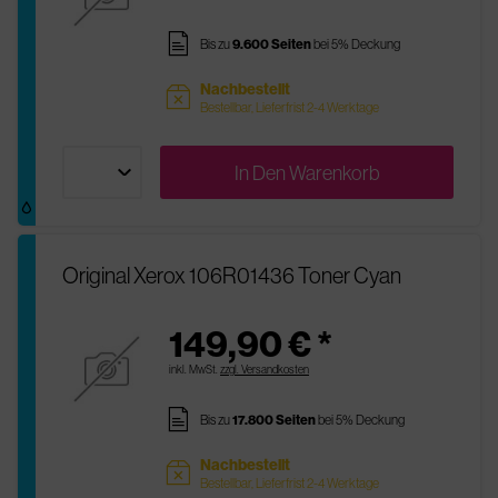
pages
Bis zu
9.600 Seiten
bei 5% Deckung
Nachbestellt
sold
Bestellbar, Lieferfrist 2-4 Werktage
In Den
Warenkorb
Original Xerox 106R01436 Toner Cyan
149,90 € *
inkl. MwSt.
zzgl. Versandkosten
pages
Bis zu
17.800 Seiten
bei 5% Deckung
Nachbestellt
sold
Bestellbar, Lieferfrist 2-4 Werktage