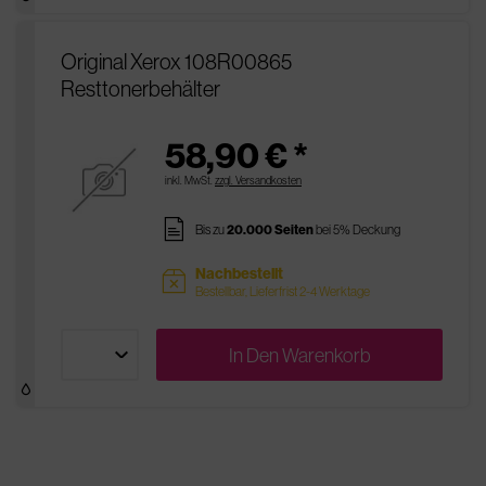
Original Xerox 108R00865
Resttonerbehälter
58,90 € *
inkl. MwSt.
zzgl. Versandkosten
pages
Bis zu
20.000 Seiten
bei 5% Deckung
Nachbestellt
sold
Bestellbar, Lieferfrist 2-4 Werktage
In Den
Warenkorb