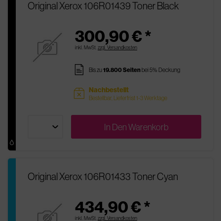
Original Xerox 106R01439 Toner Black
300,90 € *
inkl. MwSt.
zzgl. Versandkosten
pages
Bis zu
19.800 Seiten
bei 5% Deckung
Nachbestellt
sold
Bestellbar, Lieferfrist 1-3 Werktage
In Den
Warenkorb
Original Xerox 106R01433 Toner Cyan
434,90 € *
inkl. MwSt.
zzgl. Versandkosten