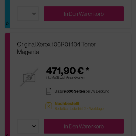
In Den
Warenkorb
Original Xerox 106R01434 Toner
Magenta
471,90 € *
inkl. MwSt.
zzgl. Versandkosten
pages
Bis zu
9.600 Seiten
bei 5% Deckung
Nachbestellt
sold
Bestellbar, Lieferfrist 2-4 Werktage
In Den
Warenkorb