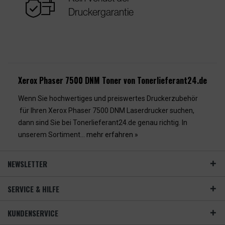
warranty
Druckergarantie
Xerox Phaser 7500 DNM Toner von Tonerlieferant24.de
Wenn Sie hochwertiges und preiswertes Druckerzubehör
für Ihren Xerox Phaser 7500 DNM Laserdrucker suchen,
dann sind Sie bei Tonerlieferant24.de genau richtig. In
unserem Sortiment...
mehr erfahren »
NEWSLETTER
SERVICE & HILFE
KUNDENSERVICE