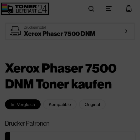
search
menu
cart
printer
Druckermodell
arrow_right
Xerox Phaser 7500 DNM
Xerox Phaser 7500
DNM Toner kaufen
Im Vergleich
Kompatible
Original
Drucker Patronen