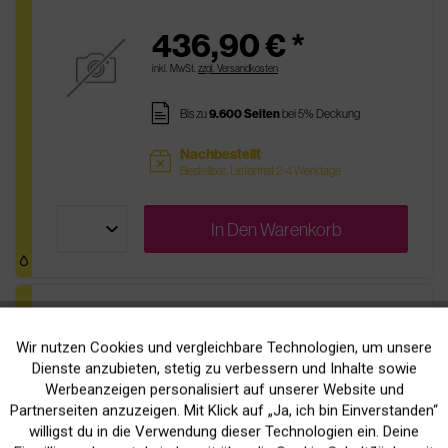
436,90 € *
inkl. MwSt.
zzgl. Versandkosten
pages
Bis zu
9.600 Seiten
bei 5% Deckung
Nachbestellt
sold
Bestellbar, Lieferfrist 2-4 Werktage
In Den
Warenkorb
Original Xerox 106R01438 Toner Yellow
Wir nutzen Cookies und vergleichbare Technologien, um unsere
Aktiv
Funktionale
Dienste anzubieten, stetig zu verbessern und Inhalte sowie
160,90 € *
Werbeanzeigen personalisiert auf unserer Website und
Inaktiv
inkl. MwSt.
zzgl. Versandkosten
Marketing
Partnerseiten anzuzeigen. Mit Klick auf „Ja, ich bin Einverstanden“
willigst du in die Verwendung dieser Technologien ein. Deine