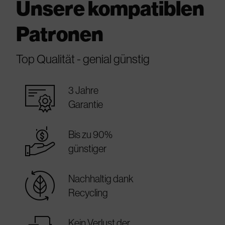
Unsere kompatiblen
Patronen
Top Qualität - genial günstig
warranty_certificate
3 Jahre
Garantie
best_price
Bis zu 90%
günstiger
sustainable
Nachhaltig dank
Recycling
Kein Verlust der