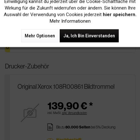
pages
Einwilligung kannst du jederzeit über die Cookie-Schaltfläche mit
Bis zu
17.800 Seiten
bei 5% Deckung
Inaktiv
Tracking
Wirkung für die Zukunft widerrufen oder ändern. Sie können Ihre
Nachbestellt
sold
Auswahl der Verwendung von Cookies jederzeit
hier speichern.
Bestellbar, Lieferfrist 2-4 Werktage
Mehr Informationen
Mehr Optionen
Ja, Ich Bin Einverstanden
In Den
Warenkorb
Drucker-Zubehör
Original Xerox 108R00861 Bildtrommel
139,90 € *
inkl. MwSt.
zzgl. Versandkosten
pages
Bis zu
80.000 Seiten
bei 5% Deckung
Nachbestellt