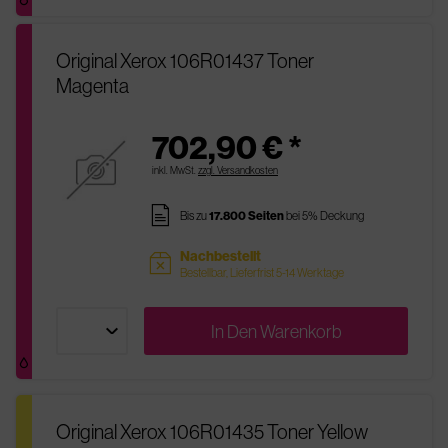
Original Xerox 106R01437 Toner
Magenta
702,90 € *
inkl. MwSt.
zzgl. Versandkosten
pages
Bis zu
17.800 Seiten
bei 5% Deckung
Nachbestellt
sold
Bestellbar, Lieferfrist 5-14 Werktage
In Den
Warenkorb
Original Xerox 106R01435 Toner Yellow