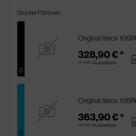
Drucker Patronen
Original Xerox 106R
328,90 € *
pag
inkl. MwSt.
zzgl. Versandkosten
Original Xerox 106
363,90 € *
pa
inkl. MwSt.
zzgl. Versandkosten