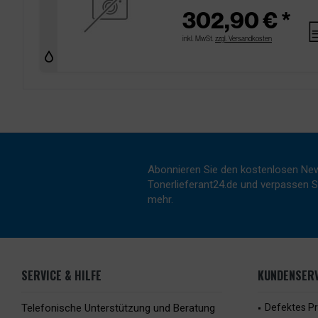
302,90 € *
pa
inkl. MwSt.
zzgl. Versandkosten
Abonnieren Sie den kostenlosen New
Tonerlieferant24.de und verpassen Si
mehr.
SERVICE & HILFE
KUNDENSERV
Telefonische Unterstützung und Beratung
Defektes P