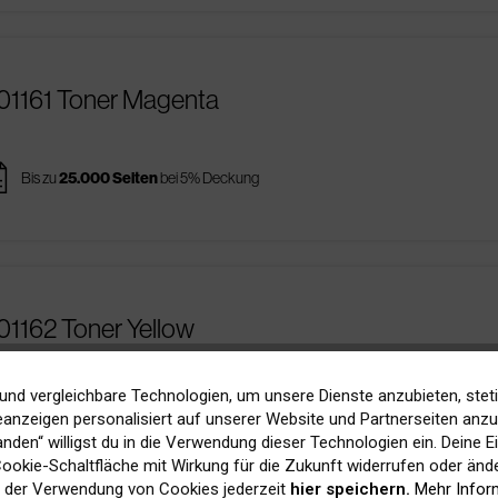
R01161 Toner Magenta
es
Bis zu
25.000 Seiten
bei 5% Deckung
01162 Toner Yellow
ges
und vergleichbare Technologien, um unsere Dienste anzubieten, stet
Bis zu
25.000 Seiten
bei 5% Deckung
anzeigen personalisiert auf unserer Website und Partnerseiten anzuz
tanden“ willigst du in die Verwendung dieser Technologien ein. Deine E
 Cookie-Schaltfläche mit Wirkung für die Zukunft widerrufen oder ände
 der Verwendung von Cookies jederzeit
hier speichern.
Mehr Infor