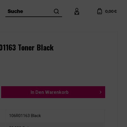
search
account
cart
Suche
0,00 €
R01163 Toner Black
In Den
Warenkorb
106R01163 Black