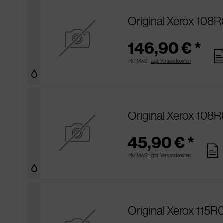
Original Xerox 108R
146,90 € *
pag
inkl. MwSt.
zzgl. Versandkosten
Original Xerox 108
45,90 € *
pages
inkl. MwSt.
zzgl. Versandkosten
Original Xerox 115R