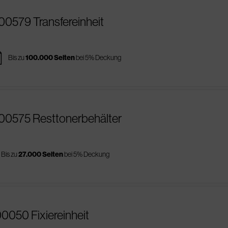
00579 Transfereinheit
es
Bis zu
100.000 Seiten
bei 5% Deckung
R00575 Resttonerbehälter
Bis zu
27.000 Seiten
bei 5% Deckung
00050 Fixiereinheit