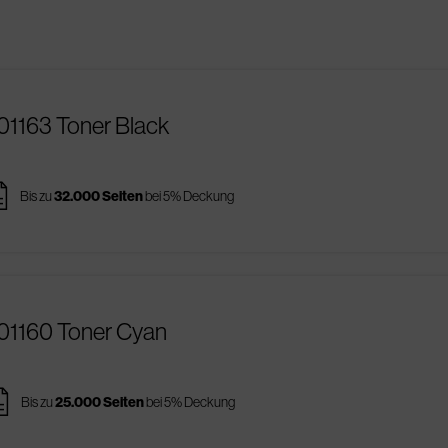
01163 Toner Black
es
Bis zu
32.000 Seiten
bei 5% Deckung
R01160 Toner Cyan
ges
Bis zu
25.000 Seiten
bei 5% Deckung