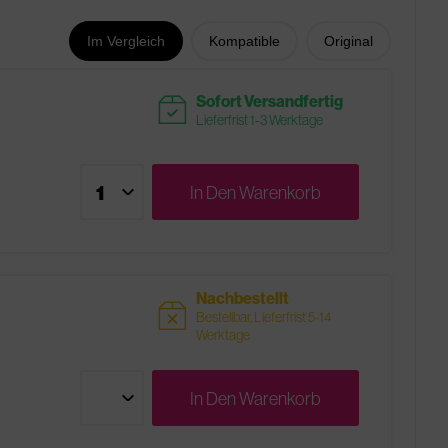
Im Vergleich
Kompatible
Original
readytoship
Sofort Versandfertig
Lieferfrist 1-3 Werktage
In Den
Warenkorb
Nachbestellt
sold
Bestellbar, Lieferfrist 5-14
Werktage
In Den
Warenkorb