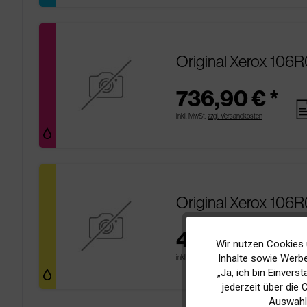
Original Xerox 106
736,90 € *
pag
inkl. MwSt.
zzgl. Versandkosten
Original Xerox 106R
400,90 € *
pa
Wir nutzen Cookies 
Funktionale
Inhalte sowie Werbe
inkl. MwSt.
zzgl. Versandkosten
„Ja, ich bin Einvers
Marketing
jederzeit über die
Auswahl