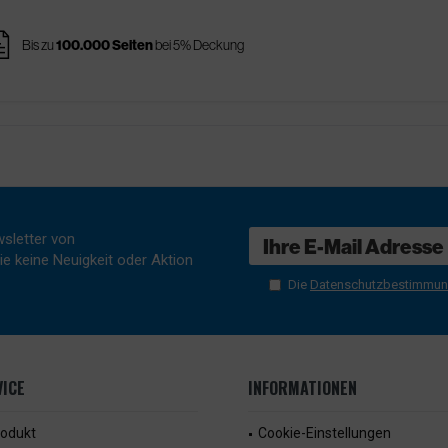
ges
Bis zu
100.000 Seiten
bei 5% Deckung
sletter von
e keine Neuigkeit oder Aktion
Die
Datenschutzbestimmu
ICE
INFORMATIONEN
rodukt
Cookie-Einstellungen