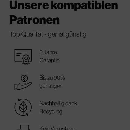
Unsere kompatiblen
Patronen
Top Qualität - genial günstig
warranty_certificate
3 Jahre
Garantie
best_price
Bis zu 90%
günstiger
sustainable
Nachhaltig dank
Recycling
Kein Verlust der