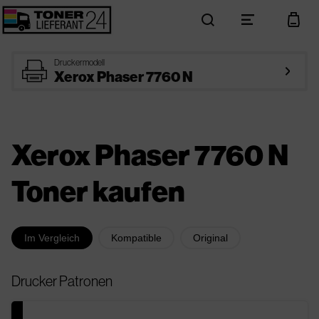
search
menu
cart
printer
Druckermodell
arrow_right
Xerox Phaser 7760 N
Xerox Phaser 7760 N
Toner kaufen
Im Vergleich
Kompatible
Original
Drucker Patronen