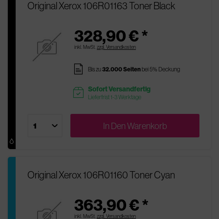
Original Xerox 106R01163 Toner Black
328,90 € *
inkl. MwSt.
zzgl. Versandkosten
pages
Bis zu
32.000 Seiten
bei 5% Deckung
Sofort Versandfertig
readytoship
Lieferfrist 1-3 Werktage
In Den
Warenkorb
Original Xerox 106R01160 Toner Cyan
363,90 € *
inkl. MwSt.
zzgl. Versandkosten