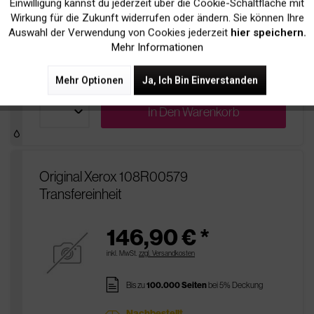
Einwilligung kannst du jederzeit über die Cookie-Schaltfläche mit
Inaktiv
Tracking
Wirkung für die Zukunft widerrufen oder ändern. Sie können Ihre
pages
Bis zu
100.000 Seiten
bei 5% Deckung
Auswahl der Verwendung von Cookies jederzeit
hier speichern.
Mehr Informationen
Nachbestellt
sold
Bestellbar, Lieferfrist 5-14 Werktage
Mehr Optionen
Ja, Ich Bin Einverstanden
In Den
Warenkorb
Original Xerox 108R00579
Transfereinheit
146,90 € *
inkl. MwSt.
zzgl. Versandkosten
pages
Bis zu
100.000 Seiten
bei 5% Deckung
Nachbestellt