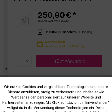
250,90 € *
inkl. MwSt.
zzgl. Versandkosten
pages
Bis zu
35.000 Seiten
bei 5% Deckung
Nachbestellt
sold
Bestellbar, Lieferfrist 2-4 Werktage
In Den
Warenkorb
Original Xerox 108R00580
Wir nutzen Cookies und vergleichbare Technologien, um unsere
Aktiv
Funktionale
Reinigungseinheit
Dienste anzubieten, stetig zu verbessern und Inhalte sowie
Werbeanzeigen personalisiert auf unserer Website und
Inaktiv
Marketing
Partnerseiten anzuzeigen. Mit Klick auf „Ja, ich bin Einverstanden“
83,90 € *
willigst du in die Verwendung dieser Technologien ein. Deine
inkl. MwSt.
zzgl. Versandkosten