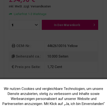
inkl. MwSt.
zzgl. Versandkosten
Lieferfrist 1-3 Werktage
In Den
Warenkorb
OEM-Nr.:
4462610016 Yellow
Seitenzahl ca.:
10.000 Seiten
Preis pro Seite:
1,72 Cent
Wir nutzen Cookies und vergleichbare Technologien, um unsere
Aktiv
Funktionale
Dienste anzubieten, stetig zu verbessern und Inhalte sowie
Werbeanzeigen personalisiert auf unserer Website und
Inaktiv
Marketing
Partnerseiten anzuzeigen. Mit Klick auf „Ja, ich bin Einverstanden“