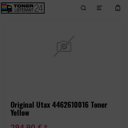
search
menu
cart
Original Utax 4462610016 Toner
Yellow
294,90 € *