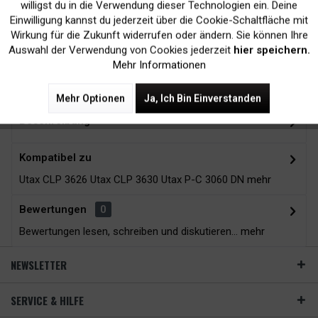
Kein Verlust der
Versand innerhalb von
willigst du in die Verwendung dieser Technologien ein. Deine
Einwilligung kannst du jederzeit über die Cookie-Schaltfläche mit
Druckergarantie
24H*
Inaktiv
Tracking
Wirkung für die Zukunft widerrufen oder ändern. Sie können Ihre
Auswahl der Verwendung von Cookies jederzeit
hier speichern.
Mehr Informationen
Zubehör
8
Mehr Optionen
Ja, Ich Bin Einverstanden
Beschreibung
Kompatibel zu
Utax CLP 3626 Utax CLP 3630 Utax P-C 3060 DN
mehr
Bewertungen
0
Bewertungen lesen, schreiben und diskutieren...
mehr
NEWSLETTER
SERVICE & HILFE