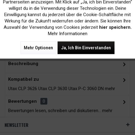
Inaktiv
Marketing
Partnerseiten anzuzeigen. Mit Klick auf „Ja, ich bin Einverstanden“
willigst du in die Verwendung dieser Technologien ein. Deine
Kein Verlust der
Versand innerhalb von
Einwilligung kannst du jederzeit über die Cookie-Schaltfläche mit
Inaktiv
Tracking
Wirkung für die Zukunft widerrufen oder ändern. Sie können Ihre
Druckergarantie
24H*
Auswahl der Verwendung von Cookies jederzeit
hier speichern.
Mehr Informationen
Zubehör
8
Mehr Optionen
Ja, Ich Bin Einverstanden
Beschreibung
Kompatibel zu
Utax CLP 3626 Utax CLP 3630 Utax P-C 3060 DN
mehr
Bewertungen
0
Bewertungen lesen, schreiben und diskutieren...
mehr
NEWSLETTER