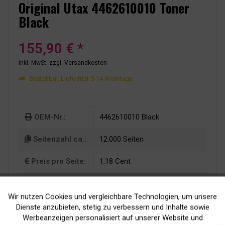
Original Utax 4462610010 Toner
Black
155,90 € *
inkl. MwSt.
zzgl. Versandkosten
Bestellbar, Lieferfrist 5-14 Werktage
OEM-Nr.:
4462610010 Black
Seitenzahl ca.:
12.000 Seiten
Preis pro Seite:
1,18 Cent
Wir nutzen Cookies und vergleichbare Technologien, um unsere
Aktiv
Funktionale
Dienste anzubieten, stetig zu verbessern und Inhalte sowie
Werbeanzeigen personalisiert auf unserer Website und