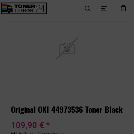
search
menu
cart
Original OKI 44973536 Toner Black
109,90 € *
inkl. MwSt.
zzgl. Versandkosten