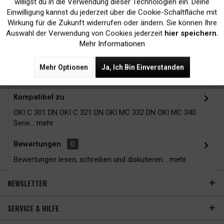
Druckergarantie
24H*
willigst du in die Verwendung dieser Technologien ein. Deine
Einwilligung kannst du jederzeit über die Cookie-Schaltfläche mit
Inaktiv
Tracking
Wirkung für die Zukunft widerrufen oder ändern. Sie können Ihre
Auswahl der Verwendung von Cookies jederzeit
hier speichern.
Mehr Informationen
Zubehör
11
Mehr Optionen
Ja, Ich Bin Einverstanden
Beschreibung
Kompatibel zu
OKI C 301 DN OKI C 321 DN OKI MC 332 DN OKI MC 340
Serie...
mehr
Bewertungen
0
Bewertungen lesen, schreiben und diskutieren...
mehr
NEWSLETTER
SERVICE & HILFE