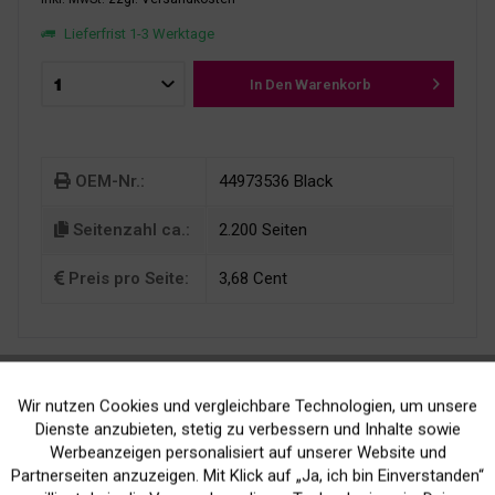
Lieferfrist 1-3 Werktage
In Den
Warenkorb
OEM-Nr.:
44973536 Black
Seitenzahl ca.:
2.200 Seiten
Preis pro Seite:
3,68 Cent
Wir nutzen Cookies und vergleichbare Technologien, um unsere
Aktiv
Funktionale
Dienste anzubieten, stetig zu verbessern und Inhalte sowie
Werbeanzeigen personalisiert auf unserer Website und
Kein Verlust der
Versand innerhalb von
Inaktiv
Marketing
Partnerseiten anzuzeigen. Mit Klick auf „Ja, ich bin Einverstanden“