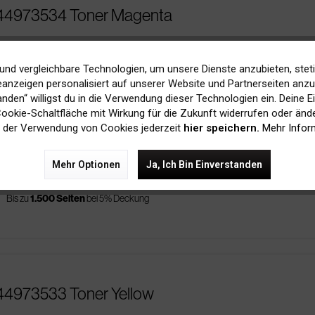
 44973534 Toner Magenta
price
90,00 € Ersparnis
Bis zu
1.500 Seiten
bei 5% Deckung
und vergleichbare Technologien, um unsere Dienste anzubieten, stet
zur original Patrone
anzeigen personalisiert auf unserer Website und Partnerseiten anzuz
tanden“ willigst du in die Verwendung dieser Technologien ein. Deine E
 Cookie-Schaltfläche mit Wirkung für die Zukunft widerrufen oder ände
 der Verwendung von Cookies jederzeit
hier speichern.
Mehr Infor
3534 Toner Magenta
Mehr Optionen
Ja, Ich Bin Einverstanden
s
Bis zu
1.500 Seiten
bei 5% Deckung
44973533 Toner Yellow