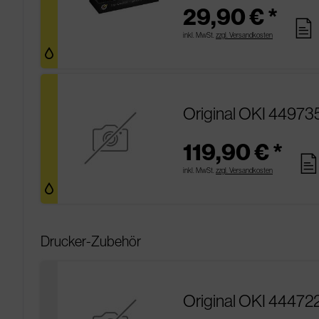
29,90 € *
pages
inkl. MwSt.
zzgl. Versandkosten
Original OKI 44973
119,90 € *
page
inkl. MwSt.
zzgl. Versandkosten
Drucker-Zubehör
Original OKI 444722