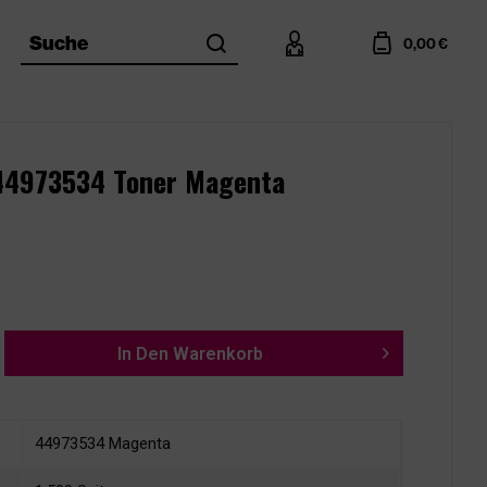
search
account
cart
Suche
0,00 €
 44973534 Toner Magenta
In Den
Warenkorb
44973534 Magenta