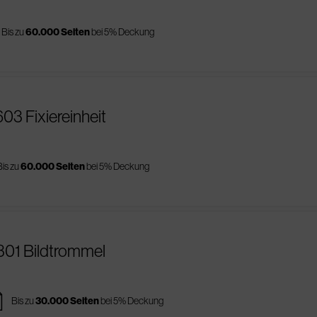
Bis zu
60.000 Seiten
bei 5% Deckung
03 Fixiereinheit
Bis zu
60.000 Seiten
bei 5% Deckung
301 Bildtrommel
es
Bis zu
30.000 Seiten
bei 5% Deckung