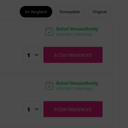
Im Vergleich
Kompatible
Original
readytoship
Sofort Versandfertig
Lieferfrist 1-3 Werktage
In Den
Warenkorb
readytoship
Sofort Versandfertig
Lieferfrist 1-3 Werktage
In Den
Warenkorb