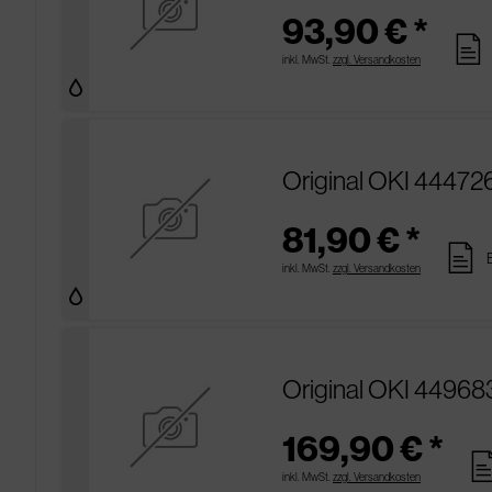
93,90 € *
pages
inkl. MwSt.
zzgl. Versandkosten
Original OKI 444726
81,90 € *
pages
inkl. MwSt.
zzgl. Versandkosten
Original OKI 44968
169,90 € *
pag
inkl. MwSt.
zzgl. Versandkosten