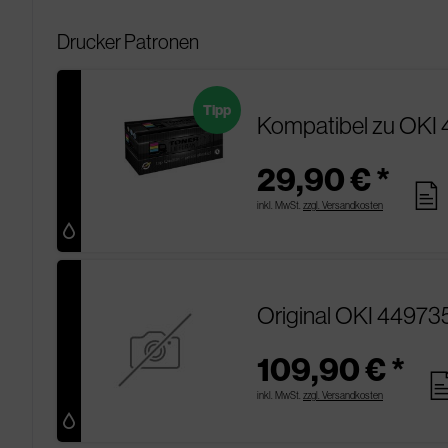
Drucker Patronen
Tipp
Kompatibel zu OKI 
29,90 € *
pages
inkl. MwSt.
zzgl. Versandkosten
Original OKI 44973
109,90 € *
pag
inkl. MwSt.
zzgl. Versandkosten