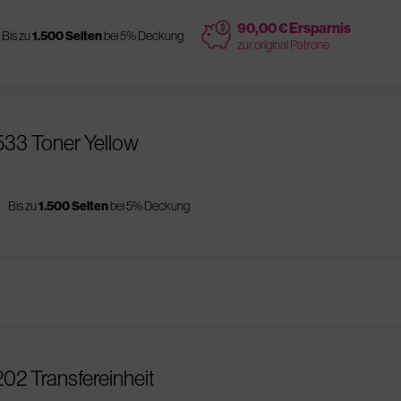
price
90,00 € Ersparnis
Bis zu
1.500 Seiten
bei 5% Deckung
zur original Patrone
533 Toner Yellow
s
Bis zu
1.500 Seiten
bei 5% Deckung
02 Transfereinheit