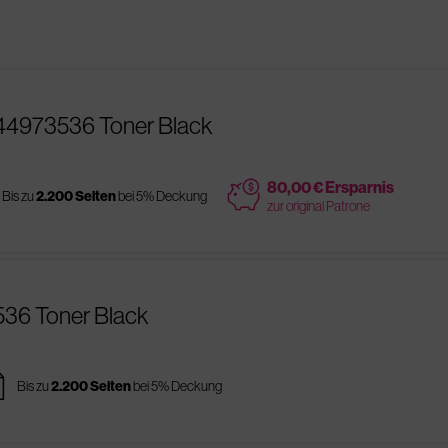
44973536 Toner Black
price
80,00 € Ersparnis
Bis zu
2.200 Seiten
bei 5% Deckung
zur original Patrone
536 Toner Black
es
Bis zu
2.200 Seiten
bei 5% Deckung