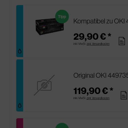
Tipp
Kompatibel zu OKI
29,90 € *
pages
inkl. MwSt.
zzgl. Versandkosten
Original OKI 44973
119,90 € *
page
inkl. MwSt.
zzgl. Versandkosten