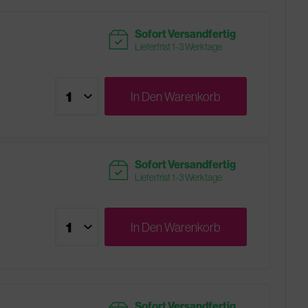
readytoship
Sofort Versandfertig
Lieferfrist 1-3 Werktage
In Den
Warenkorb
readytoship
Sofort Versandfertig
Lieferfrist 1-3 Werktage
In Den
Warenkorb
Sofort Versandfertig