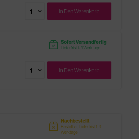
In Den
Warenkorb
readytoship
Sofort Versandfertig
Lieferfrist 1-3 Werktage
In Den
Warenkorb
Nachbestellt
sold
Bestellbar, Lieferfrist 1-3
Werktage