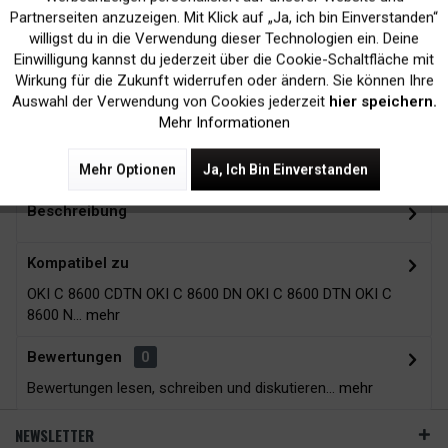
Inaktiv
Marketing
Partnerseiten anzuzeigen. Mit Klick auf „Ja, ich bin Einverstanden“
willigst du in die Verwendung dieser Technologien ein. Deine
Kein Verlust der
Versand innerhalb von
Einwilligung kannst du jederzeit über die Cookie-Schaltfläche mit
Druckergarantie
24H*
Inaktiv
Tracking
Wirkung für die Zukunft widerrufen oder ändern. Sie können Ihre
Auswahl der Verwendung von Cookies jederzeit
hier speichern.
Mehr Informationen
Zubehör
15
Mehr Optionen
Ja, Ich Bin Einverstanden
Beschreibung
Kompatibel zu
OKI C 8600 CDTN OKI C 8600 DN OKI C 8600 DTN OKI C
8600 N...
mehr
Bewertungen
0
Bewertungen lesen, schreiben und diskutieren...
mehr
NEWSLETTER