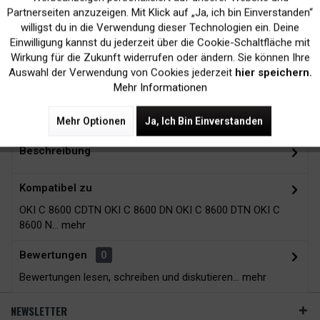
Inaktiv
Marketing
Partnerseiten anzuzeigen. Mit Klick auf „Ja, ich bin Einverstanden“
willigst du in die Verwendung dieser Technologien ein. Deine
Kein Verlust der
Versand innerhalb von
Einwilligung kannst du jederzeit über die Cookie-Schaltfläche mit
Druckergarantie
24H*
Inaktiv
Tracking
Wirkung für die Zukunft widerrufen oder ändern. Sie können Ihre
Auswahl der Verwendung von Cookies jederzeit
hier speichern.
Mehr Informationen
Zubehör
15
Mehr Optionen
Ja, Ich Bin Einverstanden
Beschreibung
Kompatibel zu
OKI C 8600 CDTN OKI C 8600 DN OKI C 8600 DTN OKI C
8600 N...
mehr
Bewertungen
0
Bewertungen lesen, schreiben und diskutieren...
mehr
NEWSLETTER