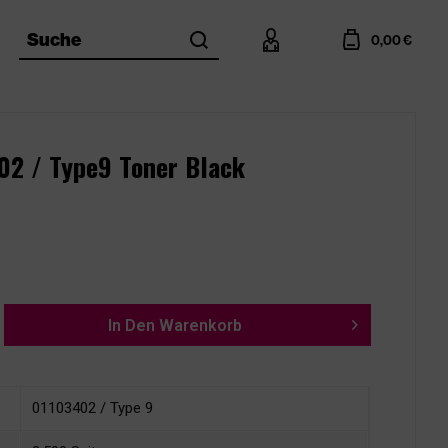
search
account
cart
Suche
0,00 €
402 / Type9 Toner Black
In Den
Warenkorb
01103402 / Type 9