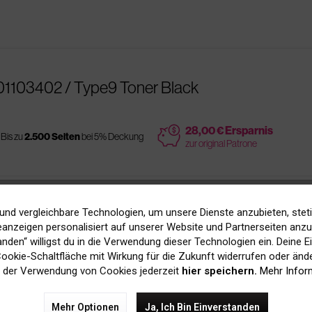
01103402 / Type9 Toner Black
price
28,00 € Ersparnis
Bis zu
2.500 Seiten
bei 5% Deckung
zur original Patrone
und vergleichbare Technologien, um unsere Dienste anzubieten, stet
02 / Type9 Toner Black
anzeigen personalisiert auf unserer Website und Partnerseiten anzuz
tanden“ willigst du in die Verwendung dieser Technologien ein. Deine E
 Cookie-Schaltfläche mit Wirkung für die Zukunft widerrufen oder ände
Bis zu
2.500 Seiten
bei 5% Deckung
 der Verwendung von Cookies jederzeit
hier speichern.
Mehr Infor
Mehr Optionen
Ja, Ich Bin Einverstanden