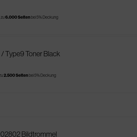
 zu
6.000 Seiten
bei 5% Deckung
 / Type9 Toner Black
 zu
2.500 Seiten
bei 5% Deckung
102802 Bildtrommel