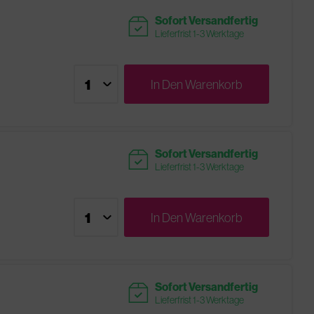
readytoship
Sofort Versandfertig
Lieferfrist 1-3 Werktage
In Den
Warenkorb
readytoship
Sofort Versandfertig
Lieferfrist 1-3 Werktage
In Den
Warenkorb
readytoship
Sofort Versandfertig
Lieferfrist 1-3 Werktage