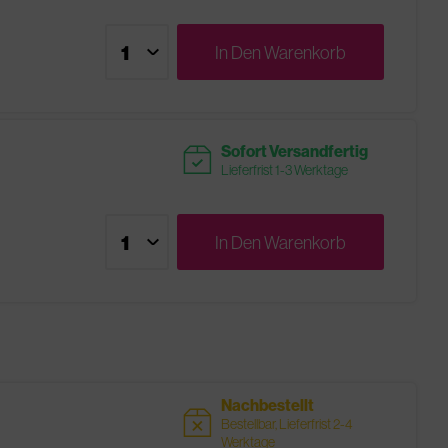
In Den
Warenkorb
readytoship
Sofort Versandfertig
Lieferfrist 1-3 Werktage
In Den
Warenkorb
Nachbestellt
sold
Bestellbar, Lieferfrist 2-4
Werktage