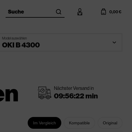
search
account
cart
Suche
0,00 €
Model auswählen
en
Nächster Versand in
shipping
Im Vergleich
Kompatible
Original