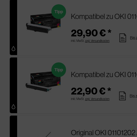
Tipp
Kompatibel zu OKI 01
29,90 € *
pages
Bis 
inkl. MwSt.
zzgl. Versandkosten
Tipp
Kompatibel zu OKI 01
22,90 € *
pages
Bis 
inkl. MwSt.
zzgl. Versandkosten
Original OKI 01101202