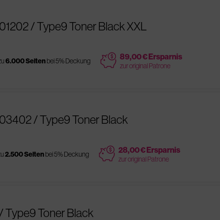
101202 / Type9 Toner Black XXL
price
89,00 € Ersparnis
zu
6.000 Seiten
bei 5% Deckung
zur original Patrone
103402 / Type9 Toner Black
price
28,00 € Ersparnis
zu
2.500 Seiten
bei 5% Deckung
zur original Patrone
 / Type9 Toner Black