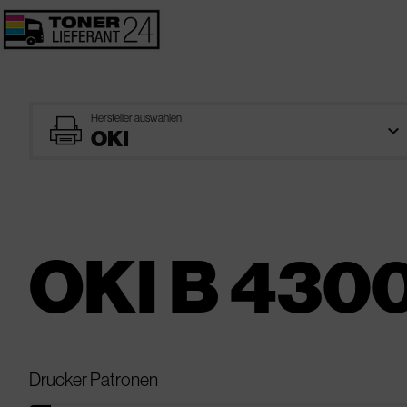
Hersteller auswählen
printer
OKI B 4300
Drucker Patronen