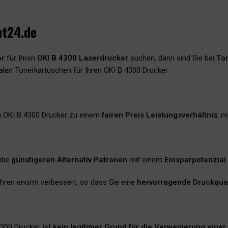
nt24.de
ör
für Ihren
OKI B 4300 Laserdrucker
suchen, dann sind Sie bei
Ton
nalen Tonerkartuschen für Ihren OKI B 4300 Drucker.
n OKI B 4300 Drucker zu einem
fairen Preis Leistungsverhältnis
, m
 die
günstigeren Alternativ Patronen
mit einem
Einsparpotenzial
 Jahren enorm verbessert, so dass Sie eine
hervorragende Druckqual
300 Drucker, ist
kein legitimer Grund für die Verweigerung einer