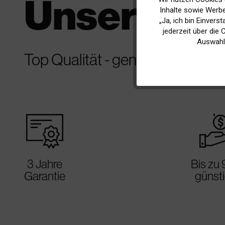
Unsere ko
Inhalte sowie Werbe
„Ja, ich bin Einvers
Marketing
jederzeit über die
Auswahl
Top Qualität - genial günstig
Tracking
warranty_certificate
best_p
3 Jahre
Bis zu
Garantie
günst