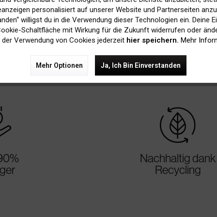
mpatiblen P
anzeigen personalisiert auf unserer Website und Partnerseiten anzuz
tanden“ willigst du in die Verwendung dieser Technologien ein. Deine E
 Cookie-Schaltfläche mit Wirkung für die Zukunft widerrufen oder ände
 der Verwendung von Cookies jederzeit
hier speichern.
Mehr Infor
Mehr Optionen
Ja, Ich Bin Einverstanden
rice
sustainable
 90%
Nachhaltig dank
iger
Recycling