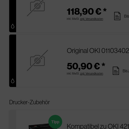
118,90 € *
pages
Bis
inkl. MwSt.
zzgl. Versandkosten
Original OKI 01103402
50,90 € *
pages
Bis
inkl. MwSt.
zzgl. Versandkosten
Drucker-Zubehör
Tipp
Kompatibel zu OKI 42