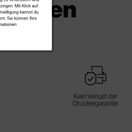
atronen
eigen. Mit Klick auf
inwilligung kannst du
Inaktiv
rn. Sie können Ihre
mationen
Inaktiv
warranty
Kein Verlust der
Druckergarantie