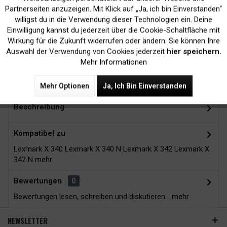
Inaktiv
Marketing
Partnerseiten anzuzeigen. Mit Klick auf „Ja, ich bin Einverstanden“
willigst du in die Verwendung dieser Technologien ein. Deine
Kein Verlust der
Versand innerhalb von
Einwilligung kannst du jederzeit über die Cookie-Schaltfläche mit
Druckergarantie
24H*
Inaktiv
Tracking
Wirkung für die Zukunft widerrufen oder ändern. Sie können Ihre
Auswahl der Verwendung von Cookies jederzeit
hier speichern.
Mehr Informationen
Zubehör
3
Mehr Optionen
Ja, Ich Bin Einverstanden
Beschreibung
Kompatibel zu
Lexmark X 340 Lexmark X 340 N Lexmark X 342 Lexmark X
342 N
mehr
Bewertungen
0
Bewertungen lesen, schreiben und diskutieren...
mehr
NEWSLETTER