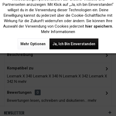
Inaktiv
Marketing
Partnerseiten anzuzeigen. Mit Klick auf „Ja, ich bin Einverstanden“
willigst du in die Verwendung dieser Technologien ein. Deine
Kein Verlust der
Versand innerhalb von
Einwilligung kannst du jederzeit über die Cookie-Schaltfläche mit
Druckergarantie
24H*
Inaktiv
Tracking
Wirkung für die Zukunft widerrufen oder ändern. Sie können Ihre
Auswahl der Verwendung von Cookies jederzeit
hier speichern.
Mehr Informationen
Zubehör
3
Mehr Optionen
Ja, Ich Bin Einverstanden
Beschreibung
Kompatibel zu
Lexmark X 340 Lexmark X 340 N Lexmark X 342 Lexmark X
342 N
mehr
Bewertungen
0
Bewertungen lesen, schreiben und diskutieren...
mehr
NEWSLETTER