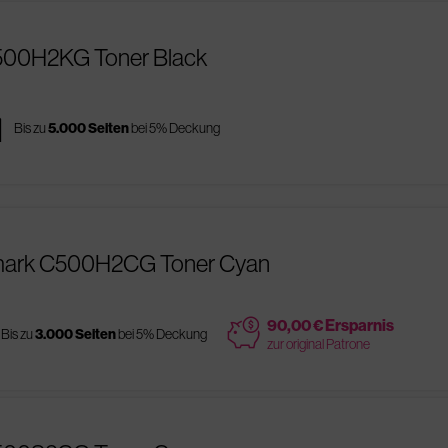
C500H2KG Toner Black
es
Bis zu
5.000 Seiten
bei 5% Deckung
xmark C500H2CG Toner Cyan
price
90,00 € Ersparnis
Bis zu
3.000 Seiten
bei 5% Deckung
zur original Patrone